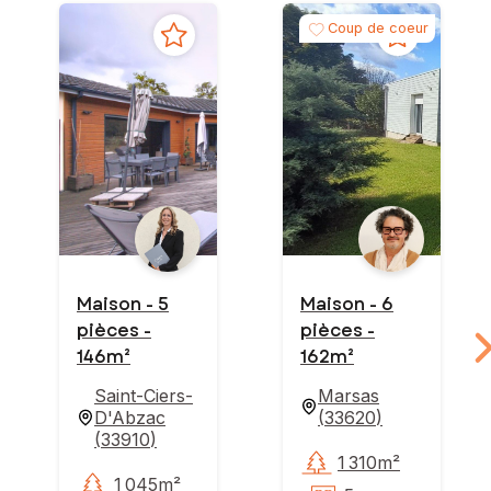
Coup de coeur
Maison - 5
Maison - 6
pièces -
pièces -
146m²
162m²
Saint-Ciers-
Marsas
D'Abzac
(
33620
)
(
33910
)
1 310m²
1 045m²