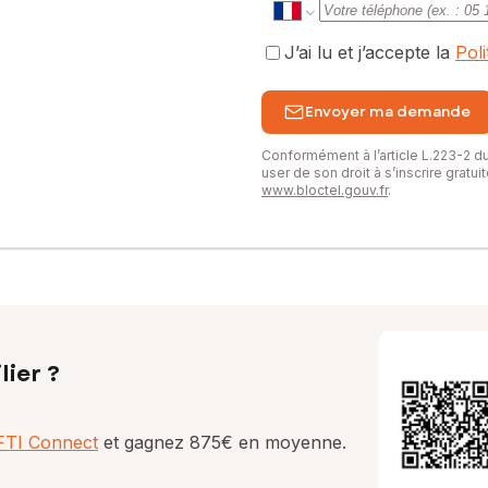
J’ai lu et j’accepte la
Pol
Envoyer ma demande
Conformément à l’article L.223-2 
user de son droit à s’inscrire gratu
www.bloctel.gouv.fr
.
lier ?
AFTI Connect
et gagnez 875€ en moyenne.