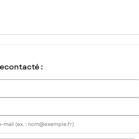
recontacté :
 immatriculé au RSAC de SAINT-ETIENNE sous le numéro 854 061 587