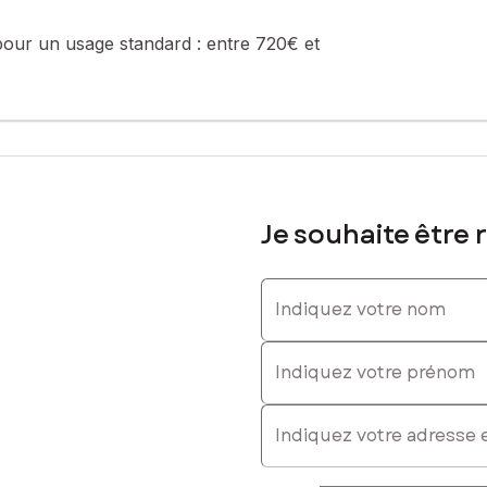
pour un usage standard :
entre 720€ et
, espaces de rangement généreux ou un espace de loisirs.
e un lieu de détente :
ions soignées
té, Coin détente intimiste, facile d’entretien
Je souhaite être 
, avec un extérieur parfaitement aménagé.
Indiquez votre nom
sé sont disponibles sur le site Géorisques : www.georisques.gouv.fr
Indiquez votre prénom
E-mail
03 56 04 50, E-mail : regis.prost@safti.fr - EI - Agent commercial