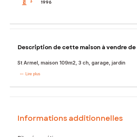
1996
Description de cette maison à vendre de 
St Armel, maison 109m2, 3 ch, garage, jardin
À 20 min de Rennes, découvrez cette maison familiale situ
Lire plus
Dès l’entrée, vous profitez d’un salon-séjour traversant de
pans japonais. La suite parentale avec SDE attenante est id
À l’étage, la mezzanine accueille parfaitement un bureau 
Le jardin clos et arboré de 518 m², à l’abri des regards, et 
Le sous-sol complet de 83 m² (2 à 3 véhicules) offre de b
La maison est saine et entretenue dans un cadre de vie pai
Informations additionnelles
Les informations sur les risques auxquels ce bien est expo
Prix de vente : 325 900 €