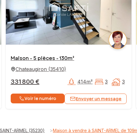
Maison - 5 pièces - 130m²
Chateaugiron
(
35410
)
331 800 €
414m²
3
3
Voir le numéro
Envoyer un message
>
 SAINT-ARMEL (35230)
Maison à vendre à SAINT-ARMEL de 109