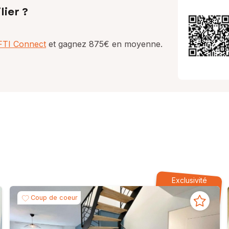
lier ?
AFTI Connect
et gagnez 875€ en moyenne.
Exclusivité
Coup de coeur