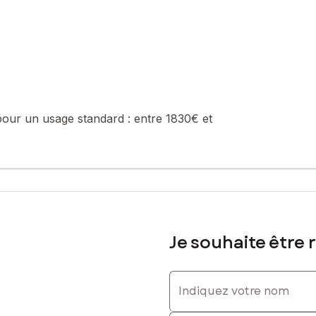
 0766880248, E-mail : carole.lanzoni@safti.fr - EI - Agent commerc
pour un usage standard :
entre 1830€ et
Je souhaite être 
Indiquez votre nom