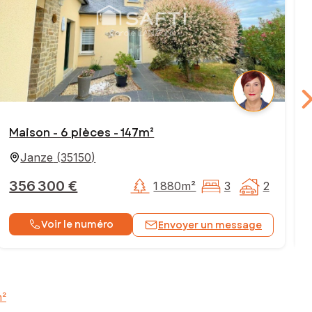
Maison - 6 pièces - 147m²
Janze
(
35150
)
356 300 €
1 880m²
3
2
Voir le numéro
Envoyer un message
m²