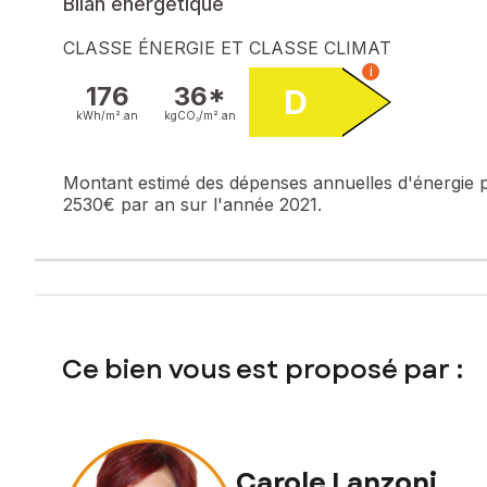
Bilan énergétique
Honoraires charge vendeur
CLASSE ÉNERGIE ET CLASSE CLIMAT
Contactez votre conseiller SAFTI : Carole LANZONI, Tél. :
i
176
36*
D
kWh/m².
an
kgCO₂/m².
an
Montant estimé des dépenses annuelles d'énergie 
2530€ par an sur l'année 2021.
Ce bien vous est proposé par :
Carole Lanzoni