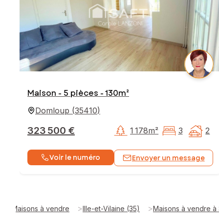
Maison - 5 pièces - 130m²
Domloup
(
35410
)
323 500 €
1 178m²
3
2
Voir le numéro
Envoyer un message
>
>
Maisons à vendre
Ille-et-Vilaine (35)
Maisons à vendre à