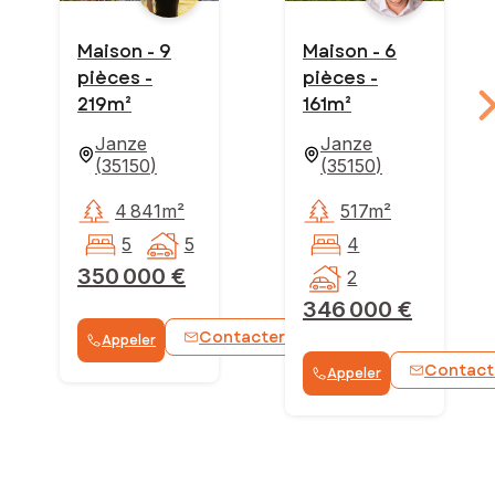
Maison - 9
Maison - 6
pièces -
pièces -
219m²
161m²
Janze
Janze
(
35150
)
(
35150
)
4 841m²
517m²
5
5
4
350 000 €
2
346 000 €
Contacter
Appeler
WhatsApp
Contact
Appeler