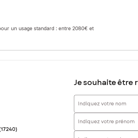
pour un usage standard :
entre 2080€ et
636454063, E-mail : richard.fayet@safti.fr - EI - Agent commercial 
Je souhaite être 
Indiquez votre nom
Indiquez votre prénom
(17240)
E-mail