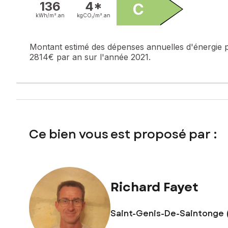
136
4*
C
kWh/m².
an
kgCO₂/m².
an
Prix de vente : 246 750 €
Honoraires charge vendeur
Montant estimé des dépenses annuelles d'énergie 
Contactez votre conseiller SAFTI : Richard FAYET, Tél. : 0
2814€ par an sur l'année 2021.
Ce bien vous est proposé par :
Richard Fayet
Saint-Genis-De-Saintonge 