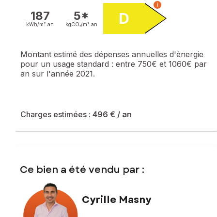
i
187
5*
D
kWh/m².
an
kgCO₂/m².
an
Montant estimé des dépenses annuelles d'énergie
pour un usage standard :
entre 750€ et 1060€ par
an sur l'année 2021.
Charges estimées :
496 €
/ an
Ce bien a été vendu par :
Cyrille Masny