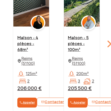
Maison - 4
Maison - 5
pièces -
pièces -
68m²
100m²
Reims
Reims
(
51100
)
(
51100
)
125m²
200m²
2
3
2
206 000 €
205 500 €
Contacter
Contact
Appeler
Appeler
WhatsApp