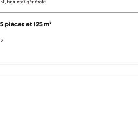
nt, bon état générale
5 pièces et 125 m²
es
ement privilégié au cœur d'un quartier prisé sa proximité avec les 
familial.
e d’un bel espace extérieur offrant de nombreuses possibilités d’am
 idéal pour des moments de détente en plein air.
 se compose d’un salon/salle à manger, d’une cuisine équipée, ains
pièce de vie conviviale, une buanderie et la troisième chambre, fai
sé sont disponibles sur le site Géorisques : www.georisques.gouv.fr