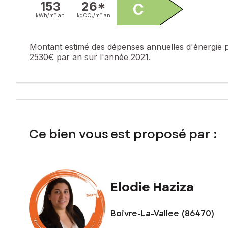
153
26*
C
Honoraires charge vendeur
kWh/m².
an
kgCO₂/m².
an
Contactez votre conseiller SAFTI : Elodie HAZIZA, Tél. : 0
Montant estimé des dépenses annuelles d'énergie 
2530€ par an sur l'année 2021.
Ce bien vous est proposé par :
Elodie Haziza
Boivre-La-Vallee (86470)