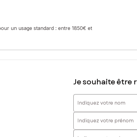
623351289, E-mail : elodie.haziza@safti.fr - EI - Agent commercial i
pour un usage standard :
entre 1850€ et
Je souhaite être 
Indiquez votre nom
Indiquez votre prénom
E-mail