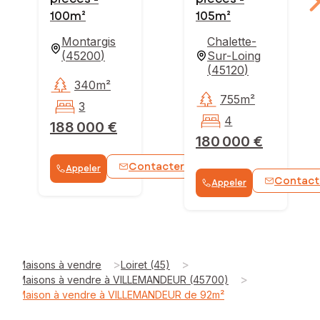
100m²
105m²
Montargis
Chalette-
(
45200
)
Sur-Loing
(
45120
)
340m²
755m²
3
4
188 000 €
180 000 €
Contacter
Appeler
WhatsApp
Contact
Appeler
>
>
Maisons à vendre
Loiret (45)
>
Maisons à vendre à VILLEMANDEUR (45700)
Maison à vendre à VILLEMANDEUR de 92m²