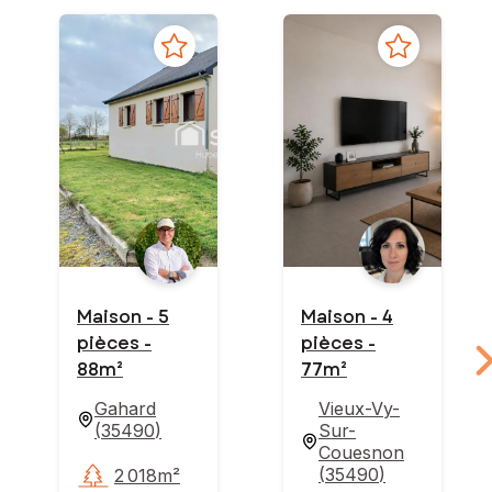
Maison - 5
Maison - 4
pièces -
pièces -
88m²
77m²
Gahard
Vieux-Vy-
(
35490
)
Sur-
Couesnon
(
35490
)
2 018m²