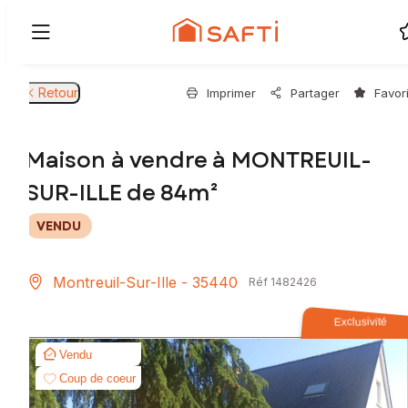
Retour
Imprimer
Partager
Favor
Maison à vendre à MONTREUIL-
SUR-ILLE de 84m²
VENDU
Montreuil-Sur-Ille - 35440
Réf 1482426
Exclusivité
Vendu
Coup de coeur