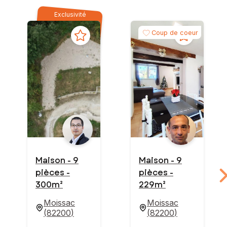
Exclusivité
Coup de coeur
Maison - 9
Maison - 9
pièces -
pièces -
300m²
229m²
Moissac
Moissac
(
82200
)
(
82200
)