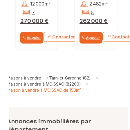
12 000m²
2 482m²
7
5
270 000 €
262 000 €
Contacter
Contact
Appeler
Appeler
WhatsApp
>
>
Maisons à vendre
Tarn-et-Garonne (82)
>
Maisons à vendre à MOISSAC (82200)
Maison à vendre à MOISSAC de 150m²
Annonces immobilières par
département