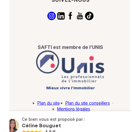
SUIVEZ-NOUS
SAFTI est membre de l’UNIS
Mieux vivre l’immobilier
Plan du site
·
Plan du site conseillers
·
Mentions légales
·
Politique de protection des données
·
Ce bien vous est proposé par :
Barème d'honoraires
·
Paramétrer mes cookies
Céline Bouguet
4.8
/5