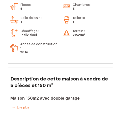
Pièces
:
Chambres
:
5
3
Salle de bain
:
Toilette
:
1
1
Chauffage :
Terrain :
Individuel
2 239m²
Année de construction
:
2016
Description de cette maison à vendre de
5 pièces et 150 m²
Maison 150m2 avec double garage
Sur le secteur de Moissac, sur La Mégère, à 2 minutes de
Lire plus
toutes les commodités, 10 minutes de l'autoroute et de la