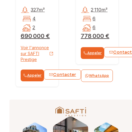
327m²
2 110m²
4
6
2
6
690 000 €
778 000 €
Voir l'annonce
Contact
Appeler
sur SAFTI
Prestige
Contacter
Appeler
WhatsApp