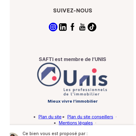
SUIVEZ-NOUS
SAFTI est membre de l’UNIS
Mieux vivre l’immobilier
Plan du site
·
Plan du site conseillers
·
Mentions légales
·
Politique de protection des données
·
Ce bien vous est proposé par :
Barème d'honoraires
·
Paramétrer mes cookies