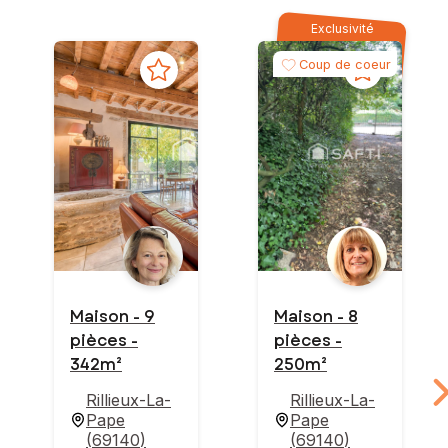
Exclusivité
Coup de coeur
Maison - 9
Maison - 8
pièces -
pièces -
342m²
250m²
Rillieux-La-
Rillieux-La-
Pape
Pape
(
69140
)
(
69140
)