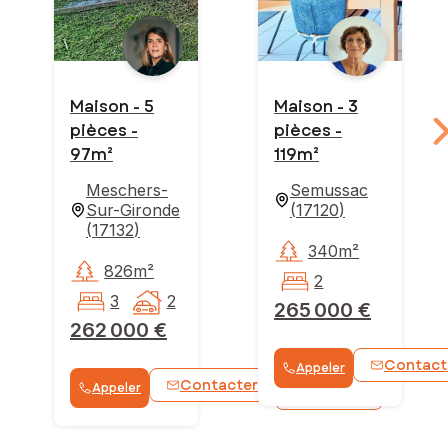
Maison - 5
Maison - 3
pièces -
pièces -
97m²
119m²
Meschers-
Semussac
Sur-Gironde
(
17120
)
(
17132
)
340m²
826m²
2
3
2
265 000 €
262 000 €
Contact
Appeler
Contacter
Appeler
WhatsApp