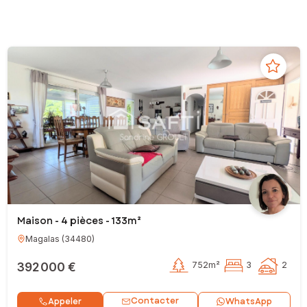
Maison - 4 pièces - 133m²
Magalas
(
34480
)
392 000 €
752m²
3
2
Contacter
Appeler
WhatsApp