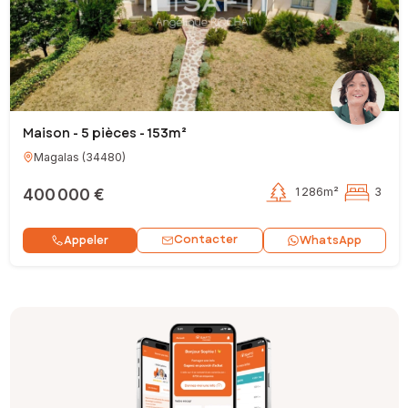
Maison - 5 pièces - 153m²
Magalas
(
34480
)
400 000 €
1 286m²
3
Contacter
Appeler
WhatsApp