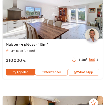
Maison - 4 pièces - 110m²
Puimisson
(
34480
)
310 000 €
412m²
3
Contacter
Appeler
WhatsApp