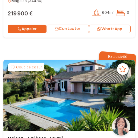
Magalas
(
34480
)
219 900 €
604m²
3
Contacter
Appeler
WhatsApp
Exclusivité
Coup de coeur