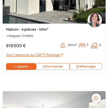
Maison - 6 pièces - 161m²
Magalas
(
34480
)
619 500 €
580m²
5
4
Voir l'annonce sur SAFTI Prestige
Contacter
Appeler
WhatsApp