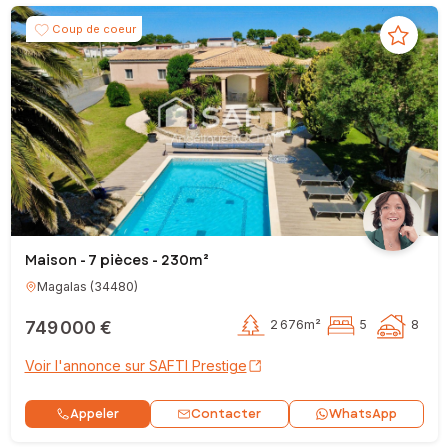
Coup de coeur
Maison - 7 pièces - 230m²
Magalas
(
34480
)
749 000 €
2 676m²
5
8
Voir l'annonce sur SAFTI Prestige
Contacter
Appeler
WhatsApp