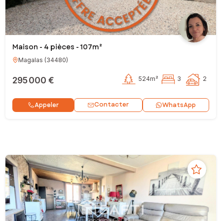
Maison - 4 pièces - 107m²
Magalas
(
34480
)
295 000 €
524m²
3
2
Contacter
Appeler
WhatsApp