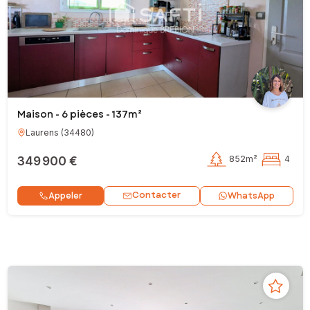
Maison - 6 pièces - 137m²
Laurens
(
34480
)
349 900 €
852m²
4
Contacter
Appeler
WhatsApp