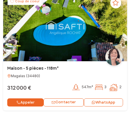
Coup de coeur
Maison - 5 pièces - 118m²
Magalas
(
34480
)
312 000 €
547m²
3
2
Contacter
Appeler
WhatsApp