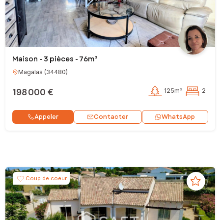
Maison - 3 pièces - 76m²
Magalas
(
34480
)
198 000 €
125m²
2
Contacter
Appeler
WhatsApp
Coup de coeur