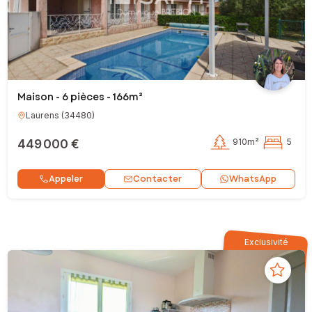
Maison - 6 pièces - 166m²
Laurens
(
34480
)
449 000 €
910m²
5
Contacter
Appeler
WhatsApp
Exclusivité