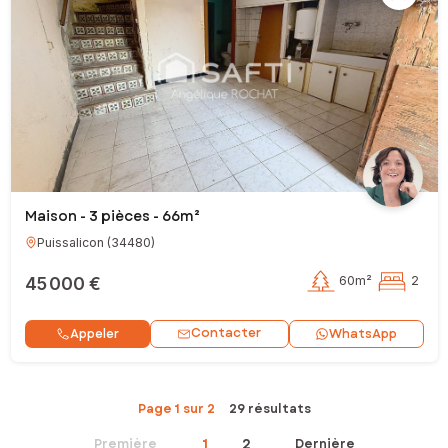
Maison - 3 pièces - 66m²
Puissalicon
(
34480
)
45 000 €
60m²
2
Contacter
Appeler
WhatsApp
Page 1 sur 2
29 résultats
1
2
Première
Dernière