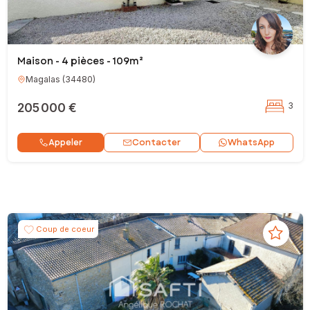
Maison - 4 pièces - 109m²
Magalas
(
34480
)
205 000 €
3
Contacter
Appeler
WhatsApp
Coup de coeur