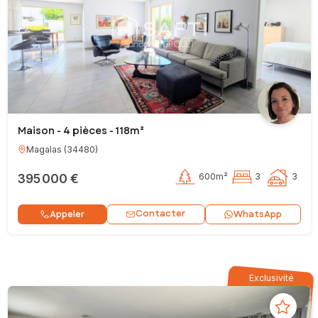
Maison - 4 pièces - 118m²
Magalas
(
34480
)
395 000 €
600m²
3
3
Contacter
Appeler
WhatsApp
Exclusivité