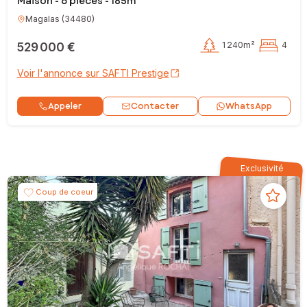
Maison - 6 pièces - 185m²
Magalas
(
34480
)
529 000 €
1 240m²
4
Voir l'annonce sur SAFTI Prestige
Contacter
Appeler
WhatsApp
Exclusivité
Coup de coeur