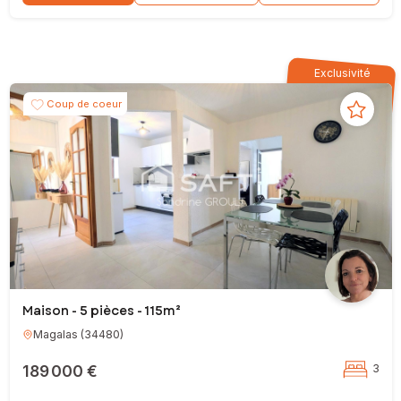
Exclusivité
Coup de coeur
Maison - 5 pièces - 115m²
Magalas
(
34480
)
189 000 €
3