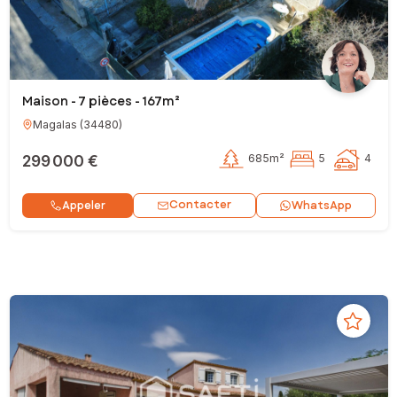
Maison - 7 pièces - 167m²
Magalas
(
34480
)
299 000 €
685m²
5
4
Contacter
Appeler
WhatsApp