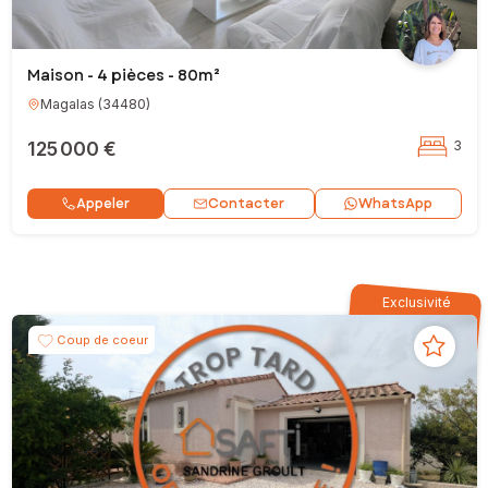
Maison - 4 pièces - 80m²
Magalas
(
34480
)
125 000 €
3
Contacter
Appeler
WhatsApp
Exclusivité
Coup de coeur