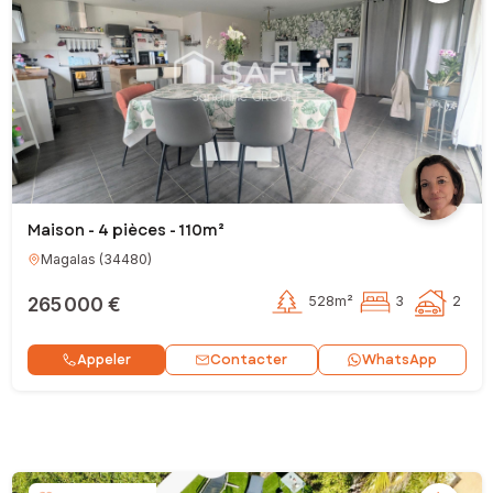
Maison - 4 pièces - 110m²
Magalas
(
34480
)
265 000 €
528m²
3
2
Contacter
Appeler
WhatsApp