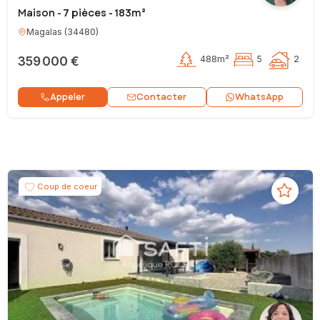
Maison - 7 pièces - 183m²
Magalas
(
34480
)
359 000 €
488m²
5
2
Contacter
Appeler
WhatsApp
Coup de coeur