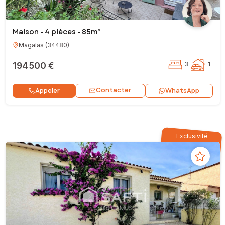
Maison - 4 pièces - 85m²
Magalas
(
34480
)
194 500 €
3
1
Contacter
Appeler
WhatsApp
Exclusivité