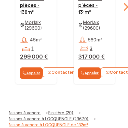
pièces -
pièces -
138m²
131m²
Morlaix
Morlaix
(
29600
)
(
29600
)
46m²
560m²
1
3
299 000 €
317 000 €
Contacter
Contact
Appeler
Appeler
WhatsApp
>
>
Maisons à vendre
Finistère (29)
>
Maisons à vendre à LOCQUENOLE (29670)
Maison à vendre à LOCQUENOLE de 132m²