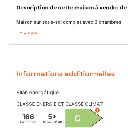
Description de cette maison à vendre de 
Maison sur sous-sol complet avec 3 chambres
Proche de Cholet sur un terrain de plus de 600 m² dans lo
Lire plus
de sa luminosité grâce à son exposition idéale. Agrémentée
3 chambres dont deux dotées de placards pour un rangemen
Au sous-sol 2 beaux volumes de rangement et de stockage, 
permettra de profiter du calme du quartier en toute tranquill
Prévoir quelques petits travaux déco pour une remise au go
Informations additionnelles
Les informations sur les risques auxquels ce bien est expo
Prix de vente : 205 000 €
Honoraires charge vendeur
Bilan énergétique
Contactez votre conseiller SAFTI : Christophe PERRAULT, T
CLASSE ÉNERGIE ET CLASSE CLIMAT
le numéro 422 923 029
i
166
5*
C
kWh/m².
an
kgCO₂/m².
an