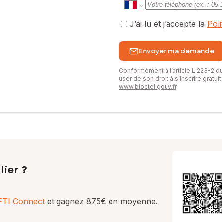
J’ai lu et j’accepte la
Pol
Envoyer ma demande
Conformément à l’article L.223-2 
user de son droit à s’inscrire gratu
www.bloctel.gouv.fr
.
lier ?
AFTI Connect
et gagnez 875€ en moyenne.