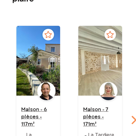
Maison - 6
Maison - 7
pièces -
pièces -
117m²
171m²
La
La Tardiere