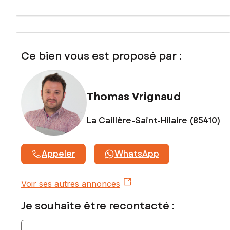
Honoraires charge vendeur
Contactez votre conseiller SAFTI : Thomas VRIGNAUD, Tél. :
0647379363, E-mail : thomas.vrignaud@safti.fr - EI - Agent
commercial immatriculé au RSAC de LA ROCHE-SUR-YON
Ce bien vous est proposé par :
sous le numéro 533 735 478
Thomas Vrignaud
La Caillère-Saint-Hilaire (85410)
Appeler
WhatsApp
Voir ses autres annonces
Je souhaite être recontacté :
Indiquez votre nom