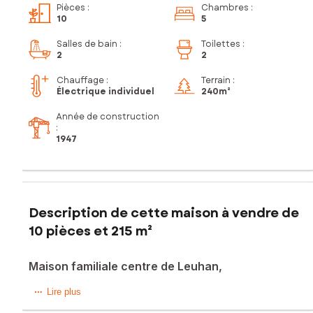
Pièces
:
Chambres
:
10
5
Salles de bain
:
Toilettes
:
2
2
Chauffage :
Terrain :
Électrique individuel
240m²
Année de construction
:
1947
Description de cette maison à vendre de
10 pièces et 215 m²
Maison familiale centre de Leuhan,
À Elliant (29370), découvrez cette spacieuse maison située
Lire plus
en centre-ville, offrant à ses habitants un cadre de vie