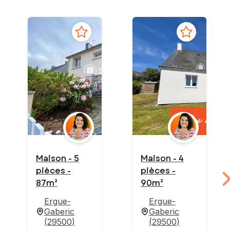
Maison - 5
Maison - 4
pièces -
pièces -
87m²
90m²
Ergue-
Ergue-
Gaberic
Gaberic
(
29500
)
(
29500
)