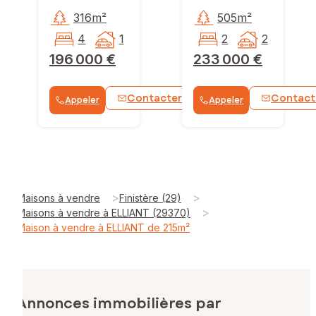
316m²
505m²
4
1
2
2
196 000 €
233 000 €
Contacter
Contact
Appeler
Appeler
WhatsApp
>
>
Maisons à vendre
Finistère (29)
>
Maisons à vendre à ELLIANT (29370)
Maison à vendre à ELLIANT de 215m²
Annonces immobilières par