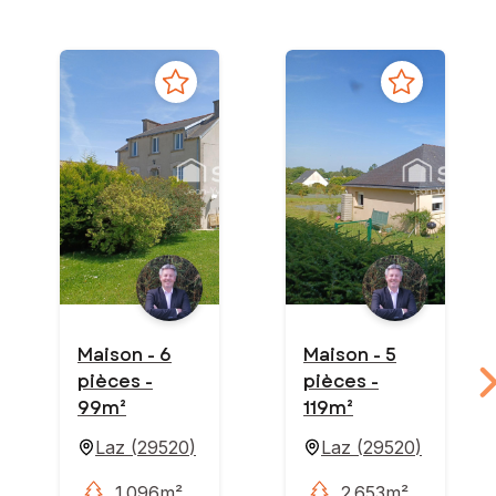
Maison - 6
Maison - 5
pièces -
pièces -
99m²
119m²
Laz
(
29520
)
Laz
(
29520
)
1 096m²
2 653m²