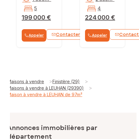
5
4
199 000 €
224 000 €
Contacter
Contact
Appeler
Appeler
WhatsApp
>
>
Maisons à vendre
Finistère (29)
>
Maisons à vendre à LEUHAN (29390)
Maison à vendre à LEUHAN de 97m²
Annonces immobilières par
département