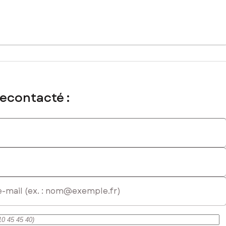
matriculé au RSAC de Châteauroux sous le numéro 979 246 436
recontacté :