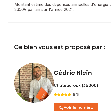
Montant estimé des dépenses annuelles d'énergie 
Prix de vente : 249 000 €
2650€ par an sur l'année 2021.
Honoraires charge vendeur
Contactez votre conseiller SAFTI : Cédric KLEIN, Tél. : 06
Ce bien vous est proposé par :
Cédric Klein
Chateauroux (36000)
5
/5
Voir le numéro