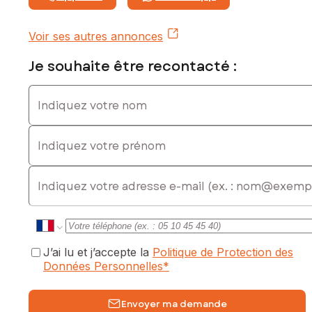
Prix de vente : 250 000 €
Honoraires charge vendeur
Voir ses autres annonces
Contactez votre conseiller SAFTI : Julien DESSOUBRAIS,
Tél. : 0623033769, E-mail : julien.dessoubrais@safti.fr - EI -
Je souhaite être recontacté :
Agent commercial immatriculé au RSAC de Châteauroux
sous le numéro 534938402
Indiquez votre nom
Indiquez votre prénom
E-mail
J’ai lu et j’accepte la
Politique de Protection des
Données Personnelles
*
Envoyer ma demande