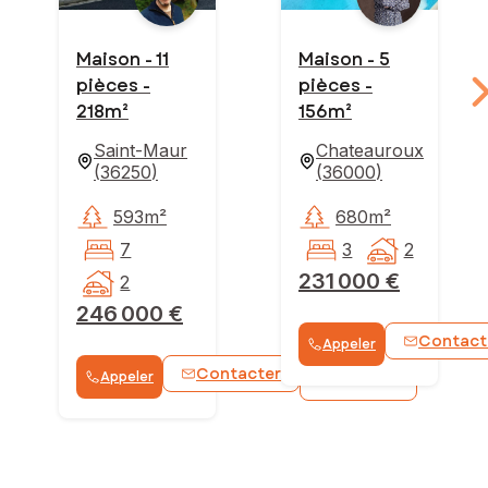
Maison - 11
Maison - 5
pièces -
pièces -
218m²
156m²
Saint-Maur
Chateauroux
(
36250
)
(
36000
)
593m²
680m²
7
3
2
231 000 €
2
246 000 €
Contact
Appeler
Contacter
Appeler
WhatsApp