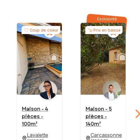
Exclusivité
Coup de coeur
Prix en baisse
Maison - 4
Maison - 5
pièces -
pièces -
100m²
140m²
Lavalette
Carcassonne