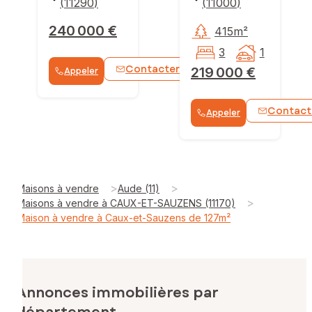
(
11290
)
(
11000
)
240 000 €
415m²
3
1
Contacter
219 000 €
Appeler
WhatsApp
Contact
Appeler
>
>
Maisons à vendre
Aude (11)
>
Maisons à vendre à CAUX-ET-SAUZENS (11170)
Maison à vendre à Caux-et-Sauzens de 127m²
Annonces immobilières par