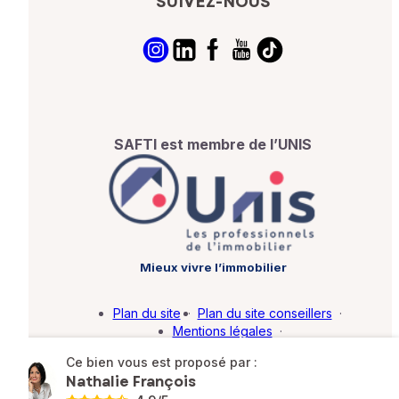
SUIVEZ-NOUS
SAFTI est membre de l’UNIS
Mieux vivre l’immobilier
Plan du site
·
Plan du site conseillers
·
Mentions légales
·
Politique de protection des données
·
Ce bien vous est proposé par :
Barème d'honoraires
·
Paramétrer mes cookies
Nathalie François