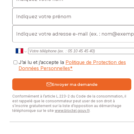
07 61 89 62 65, E-mail : nathalie.francois@safti.fr - EI - Agent
Indiquez votre prénom
commercial immatriculé au RSAC de CARCASSONNE sous le
numéro 529 088 031
E-mail
J’ai lu et j’accepte la
Politique de Protection des
Données Personnelles
*
Envoyer ma demande
Conformément à l’article L.223-2 du Code de la consommation, il
est rappelé que le consommateur peut user de son droit à
s’inscrire gratuitement sur la liste d’opposition au démarchage
téléphonique sur le site
www.bloctel.gouv.fr
.