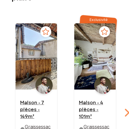
Exclusivité
Maison - 7
Maison - 4
pièces -
pièces -
149m²
101m²
Graissessac
Graissessac