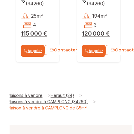
(
34260
)
(
34260
)
25m²
194m²
4
3
115 000 €
120 000 €
Contacter
Contact
Appeler
Appeler
WhatsApp
>
>
Maisons à vendre
Hérault (34)
>
Maisons à vendre à CAMPLONG (34260)
Maison à vendre à CAMPLONG de 85m²