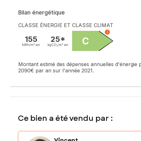
Bilan énergétique
CLASSE ÉNERGIE ET CLASSE CLIMAT
i
155
25*
C
kWh/m².
an
kgCO₂/m².
an
Montant estimé des dépenses annuelles d'énergie 
2090€ par an sur l'année 2021.
Ce bien a été vendu par :
Vincent