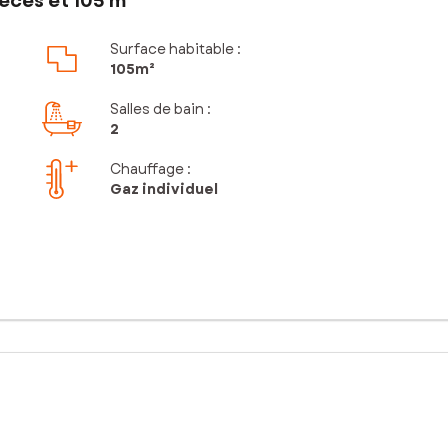
èces et 105 m²
Surface habitable :
105m²
Salles de bain
:
2
Chauffage :
Gaz individuel