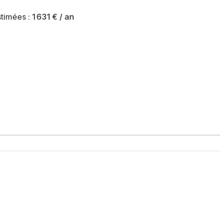
timées :
1 631 €
/ an