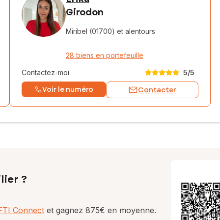
Girodon
Miribel (01700)
et alentours
28 biens en portefeuille
Contactez-moi
5
/5
Voir le numéro
Contacter
lier ?
AFTI Connect
et gagnez 875€ en moyenne.