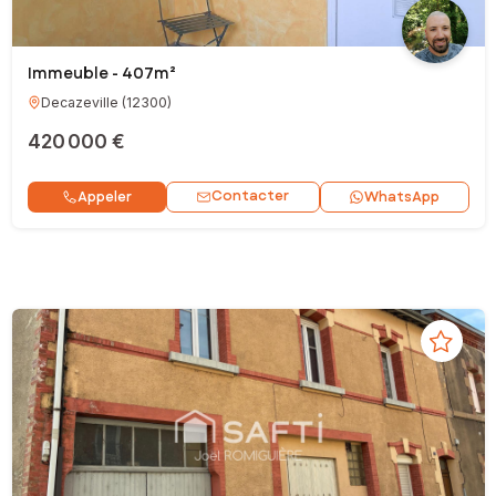
Immeuble - 407m²
Decazeville
(
12300
)
420 000 €
Contacter
Appeler
WhatsApp