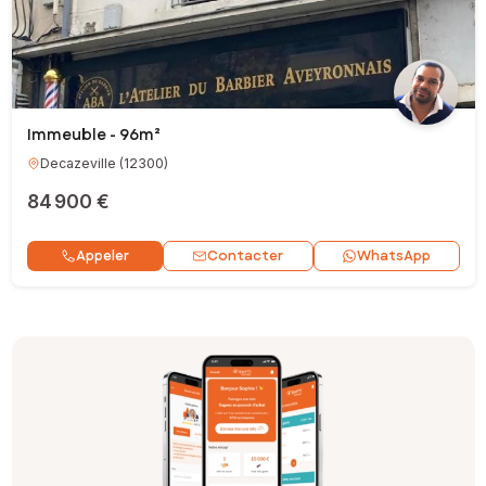
Immeuble - 96m²
Decazeville
(
12300
)
84 900 €
Contacter
Appeler
WhatsApp