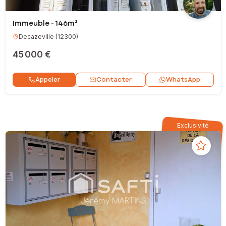
Immeuble - 146m²
Decazeville
(
12300
)
45 000 €
Contacter
Appeler
WhatsApp
Exclusivité