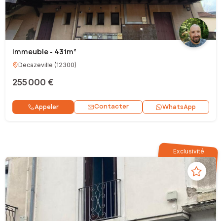
Immeuble - 431m²
Decazeville
(
12300
)
255 000 €
Contacter
Appeler
WhatsApp
Exclusivité