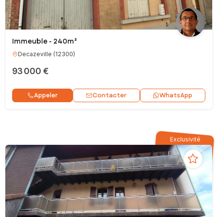
Immeuble - 240m²
Decazeville
(
12300
)
93 000 €
Contacter
Appeler
WhatsApp
Exclusivité