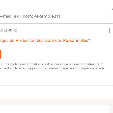
iété sont de 1400 € et le syndicat des copropriétaires fait
itique de Protection des Données Personnelles
*
du Code de la consommation, il est rappelé que le consommateur peut
itement sur la liste d’opposition au démarchage téléphonique sur le site
l immatriculé au RSAC de Bordeaux sous le numéro 519 444 319