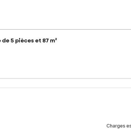
de 5 pièces et 87 m²
ts scolaires et à 200 m de l’arrêt de bus 71, cette résidence béné
lable et lumineux, tout en restant à un budget bien inférieur à cel
 cet appartement de 87 m² offre une vraie alternative pour celles e
n. Le séjour, convivial et bien agencé, s’ouvre sur un grand balcon 
Charges es
e :