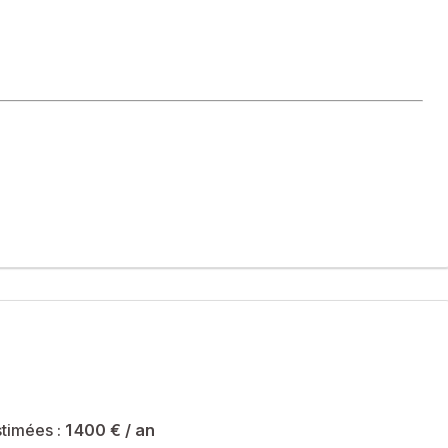
ficie d’un environnement verdoyant et d’un cadre de vie
ui d’une maison sur Saint-Médard-en-Jalles ?
t ceux qui recherchent de l’espace, de la praticité et un cadre
qui prolonge naturellement l’espace de vie : déjeuner en
timées :
1 400 €
/ an