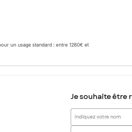
 chambre d’amis, dressing ou espace loisirs
pour un usage standard :
entre 1280€ et
 luminosité et une vue dégagée.
térieur
Je souhaite être 
Indiquez votre nom
z
Indiquez votre prénom