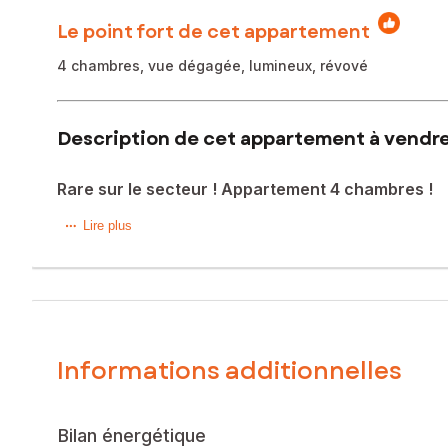
Le point fort de cet appartement
4 chambres, vue dégagée, lumineux, révové
Description de cet appartement à vendre 
Rare sur le secteur ! Appartement 4 chambres !
Situé à seulement 600 m des commerces et des établissemen
Lire plus
privilégié.
Et si vous pouviez profiter d’un appartement spacieux, modu
À proximité immédiate des écoles, commerces et transports,
de vie agréable.
Informations additionnelles
Dès l’entrée, la luminosité et la vue dégagée donnent le to
extérieur, moment de détente ou coin lecture au calme.
Bilan énergétique
L’agencement est pensé pour s’adapter à votre mode de vi