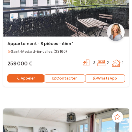
Appartement - 3 pièces - 66m²
Saint-Medard-En-Jalles
(
33160
)
259 000 €
3
2
1
Contacter
Appeler
WhatsApp