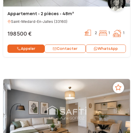
Appartement - 2 pièces - 48m²
Saint-Medard-En-Jalles
(
33160
)
198 500 €
2
1
1
Contacter
Appeler
WhatsApp