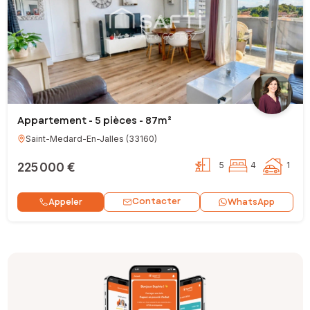
Appartement - 5 pièces - 87m²
Saint-Medard-En-Jalles
(
33160
)
225 000 €
5
4
1
Contacter
Appeler
WhatsApp