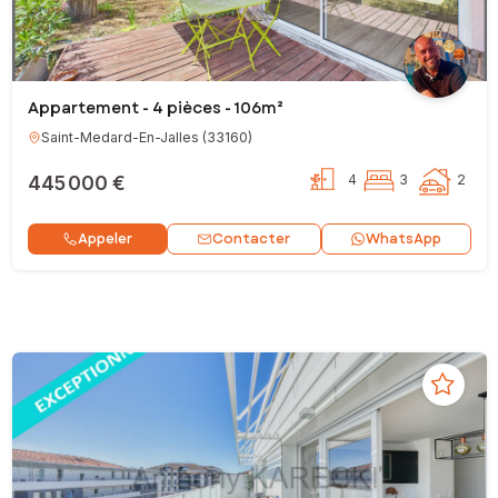
Appartement - 4 pièces - 106m²
Saint-Medard-En-Jalles
(
33160
)
445 000 €
4
3
2
Contacter
Appeler
WhatsApp