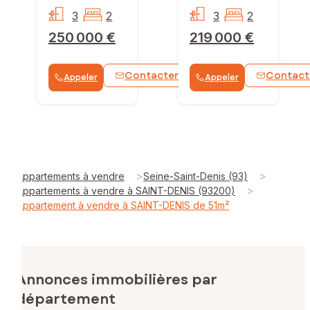
3
2
3
2
250 000 €
219 000 €
Contacter
Contact
Appeler
Appeler
WhatsApp
>
>
Appartements à vendre
Seine-Saint-Denis (93)
>
Appartements à vendre à SAINT-DENIS (93200)
Appartement à vendre à SAINT-DENIS de 51m²
Annonces immobilières par
département