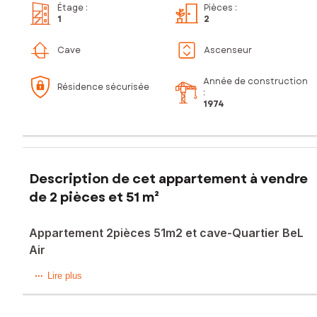
Étage
:
Pièces
:
1
2
Cave
Ascenseur
Année de construction
Résidence sécurisée
:
1974
Description de cet appartement à vendre
de 2 pièces et 51 m²
Appartement 2pièces 51m2 et cave-Quartier BeL
Air
Situé dans le quartier Bel Air à Saint-Denis, proche du Stade
Lire plus
de France, au premier étage d'une résidence bien
entretenue et sécurisée des années 1970, appartement