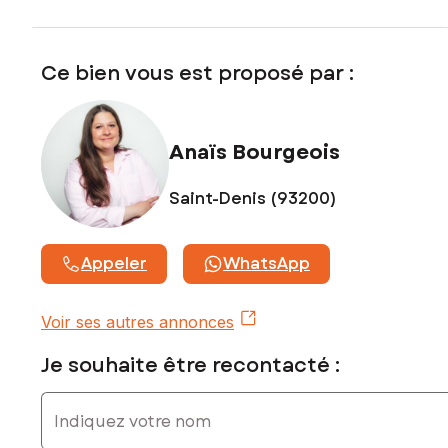
Honoraires charge vendeur
Contactez votre conseiller SAFTI : Anaïs BOURGEOIS, Tél. :
Ce bien vous est proposé par :
0674667036, E-mail : anais.bourgeois@safti.fr - EI - Agent
commercial immatriculé au RSAC de Bobigny sous le
numéro 828720292
Anaïs Bourgeois
Saint-Denis (93200)
Appeler
WhatsApp
Voir ses autres annonces
Je souhaite être recontacté :
Indiquez votre nom