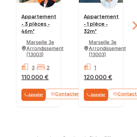
Appartement
Appartement
- 3 pièces -
- 1 pièce -
46m²
32m²
Marseille 3e
Marseille 3e
Arrondissement
Arrondissement
(
13003
)
(
13003
)
3
2
1
110 000 €
120 000 €
Contacter
Contact
Appeler
Appeler
WhatsApp