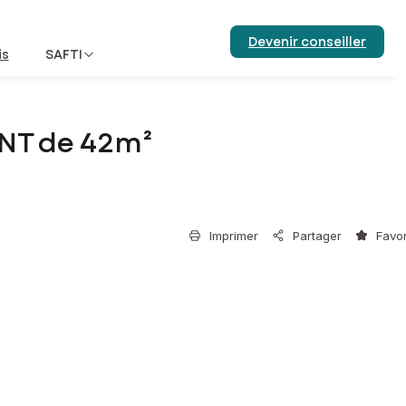
Devenir conseiller
is
SAFTI
NT de 42m²
Imprimer
Partager
Favor