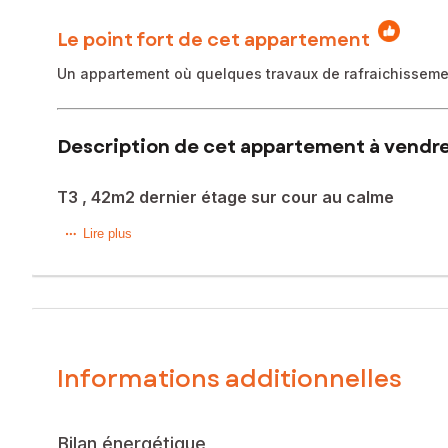
Le point fort de cet appartement
Un appartement où quelques travaux de rafraichissement
Description de cet appartement à vendre
T3 , 42m2 dernier étage sur cour au calme
Situé dans le 10e arrondissement de Marseille , ce bien d
Lire plus
L'appartement, situé au 2ème et dernier étage d'une copro
aménagée fermée, de toilettes avec lavabo et d'un petit e
habitation principale. Quelques travaux de rénovation sont 
Vous souhaitez le visiter, contactez moi 06.10.25.76.71
Informations additionnelles
Le bien comprend 1 lot, et il est situé dans une coproprié
l'objet d'une procédure citée à l'article L. 721-1 du code de 
Les informations sur les risques auxquels ce bien est expo
Bilan énergétique