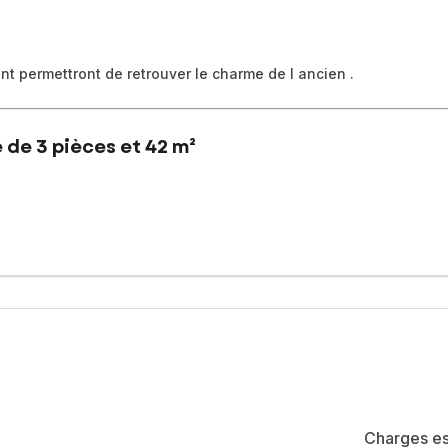
 permettront de retrouver le charme de l ancien .
 de 3 pièces et 42 m²
e 42m² ,bénéficie d'un emplacement cœur de ville, offrant un accès 
priété bénévole à faibles charges, est exposé ouest au calme d'un
space douche. Actuellement loué jusqu'en mai 2027, ce bien est id
à prévoir, qui mettrons en valeur les tomettes Marseillaises et les 
té de 7 lots (les charges courantes annuelles moyennes de copropriét
la construction et de l'habitation).
sé sont disponibles sur le site Géorisques : www.georisques.gouv.fr
Charges es