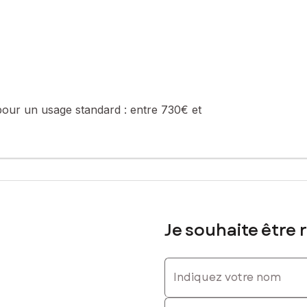
10 25 76 71, E-mail : katia.volfin@safti.fr - EI - Agent commercial i
pour un usage standard :
entre 730€ et
Je souhaite être 
Indiquez votre nom
Indiquez votre prénom