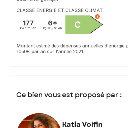
Prix de vente : 119 000 €
CLASSE ÉNERGIE ET CLASSE CLIMAT
Honoraires charge vendeur
i
177
6*
C
Contactez votre conseiller SAFTI : Katia VOLFIN, Tél. : 06 
kWh/m².
an
kgCO₂/m².
an
Montant estimé des dépenses annuelles d'énergie 
1050€ par an sur l'année 2021.
Ce bien vous est proposé par :
Katia Volfin