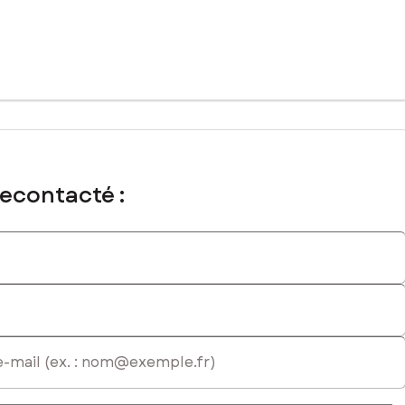
ial immatriculé au RSAC de LYON sous le numéro 390 969 905
recontacté :