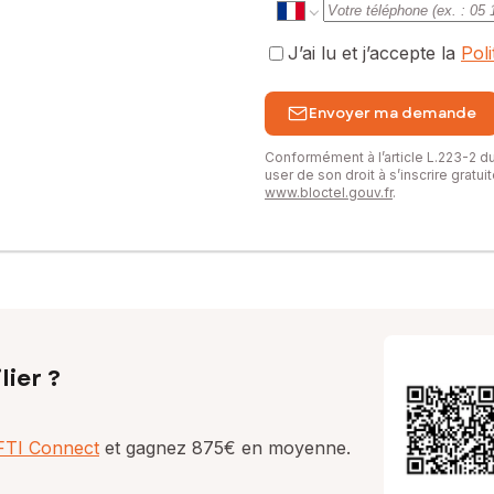
J’ai lu et j’accepte la
Pol
Envoyer ma demande
Conformément à l’article L.223-2 
user de son droit à s’inscrire gratu
www.bloctel.gouv.fr
.
lier ?
AFTI Connect
et gagnez 875€ en moyenne.