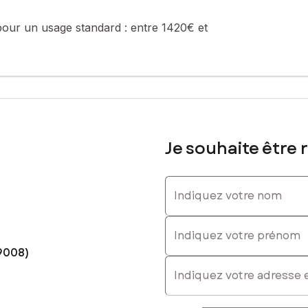
 0678365429, E-mail : isabelle.picard@safti.fr - EI - Agent commerc
pour un usage standard :
entre 1420€ et
Je souhaite être 
Indiquez votre nom
Indiquez votre prénom
9008)
E-mail