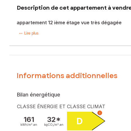
Description de cet appartement à vendre 
appartement 12 ième étage vue très dégagée
Excellent rapport qualité prix ! Aucun trucage, j 'ai juste 
Lire plus
Idéal investisseur ou jeune couple amoureux d'une superb
dynamique. Vous apprécierez la proximité des commerces, 
proche du T2 , rendra vos déplacements aisés dans toute la
En excellent état, cet appartement de 82 m² situé au 12e 
points forts de ce bien incluent un salon lumineux, un gra
Informations additionnelles
Points forts: vue dégagée, luminosité, 3 chambres et grand
Le bien comprend 1 lot, et il est situé dans une coproprié
pas l'objet d'une procédure citée à l'article L. 721-1 du cod
Bilan énergétique
Les informations sur les risques auxquels ce bien est expo
CLASSE ÉNERGIE ET CLASSE CLIMAT
i
Prix de vente : 160 000 €
161
32*
D
Honoraires charge vendeur
kWh/m².
an
kgCO₂/m².
an