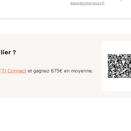
www.bloctel.gouv.fr
.
lier ?
AFTI Connect
et gagnez 875€ en moyenne.