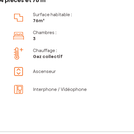
4 pièces et 76 m²
Surface habitable :
76m²
Chambres
:
3
Chauffage :
Gaz collectif
Ascenseur
Interphone / Vidéophone