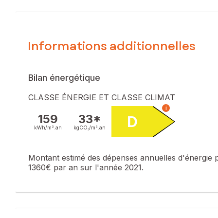
Informations additionnelles
Bilan énergétique
CLASSE ÉNERGIE ET CLASSE CLIMAT
i
159
33*
D
kWh/m².
an
kgCO₂/m².
an
Montant estimé des dépenses annuelles d'énergie 
1360€ par an sur l'année 2021.