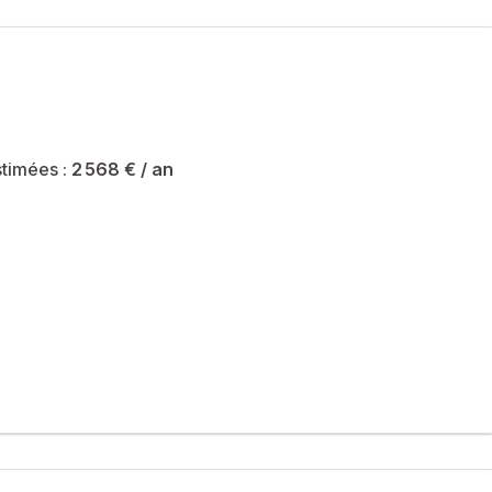
timées :
2 568 €
/ an