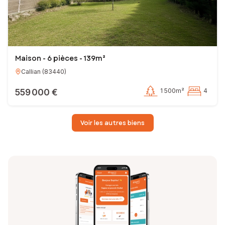
Maison - 6 pièces - 139m²
Callian
(
83440
)
559 000 €
1 500m²
4
Voir les autres biens