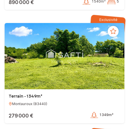
890 000 €
1 540m²
5
Exclusivité
Terrain - 1 349m²
Montauroux
(
83440
)
279 000 €
1 349m²