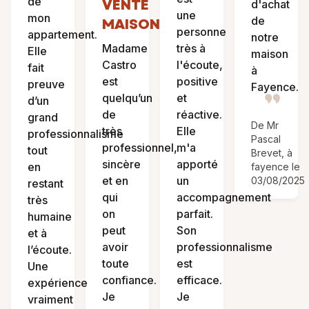
de
VENTE
d'achat
une
mon
de
MAISON
personne
appartement.
notre
Madame
très à
Elle
maison
Castro
l'écoute,
fait
à
est
positive
preuve
Fayence.
quelqu’un
et
d’un
de
réactive.
grand
De Mr
très
Elle
professionnalisme
Pascal
professionnel,
m'a
tout
Brevet, à
sincère
apporté
en
fayence le
et en
un
03/08/2025
restant
qui
accompagnement
très
on
parfait.
humaine
peut
Son
et à
avoir
professionnalisme
l’écoute.
toute
est
Une
confiance.
efficace.
expérience
Je
Je
vraiment