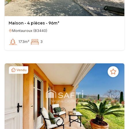
Maison - 4 pièces - 96m²
Montauroux
(
83440
)
173m²
3
Vendu