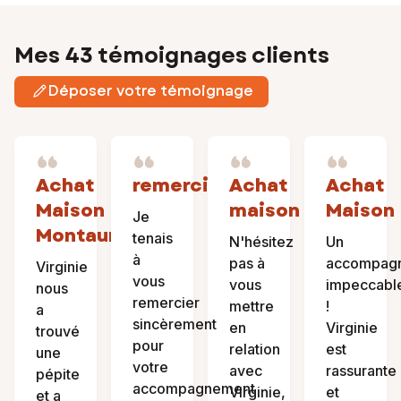
Mes 43 témoignages clients
Déposer votre témoignage
Achat
remerciement
Achat
Achat
Maison
maison
Maison
Je
Montauroux
tenais
N'hésitez
Un
à
pas à
accompag
Virginie
vous
vous
impeccabl
nous
remercier
mettre
!
a
sincèrement
en
Virginie
trouvé
pour
relation
est
une
votre
avec
rassurante
pépite
accompagnement
Virginie,
et
et a