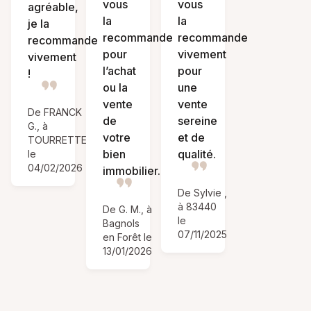
vous
vous
agréable,
la
la
je la
recommande
recommande
recommande
pour
vivement
vivement
l’achat
pour
!
ou la
une
vente
vente
De FRANCK
de
sereine
G., à
votre
et de
TOURRETTES
bien
qualité.
le
04/02/2026
immobilier.
De Sylvie ,
à 83440
De G. M., à
le
Bagnols
07/11/2025
en Forêt le
13/01/2026