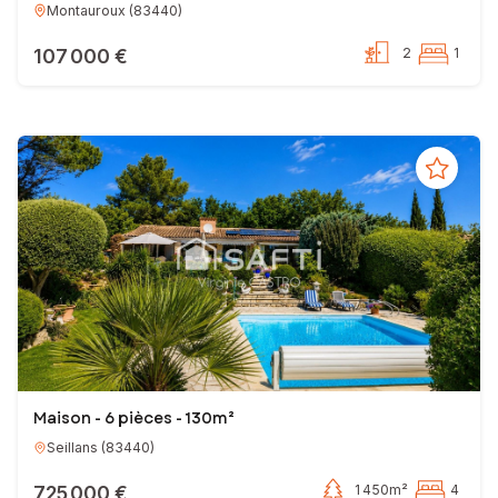
Montauroux
(
83440
)
107 000 €
2
1
Maison - 6 pièces - 130m²
Seillans
(
83440
)
725 000 €
1 450m²
4