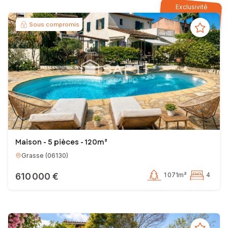
Exclusivité
Sous compromis
Maison - 5 pièces - 120m²
Grasse
(
06130
)
610 000 €
1 071m²
4