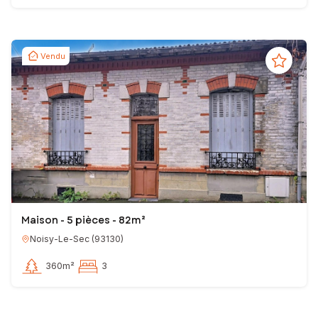
Vendu
Maison - 5 pièces - 82m²
Noisy-Le-Sec
(
93130
)
360m²
3