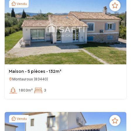
Vendu
Maison - 5 pièces - 132m²
Montauroux
(
83440
)
1 803m²
3
Vendu