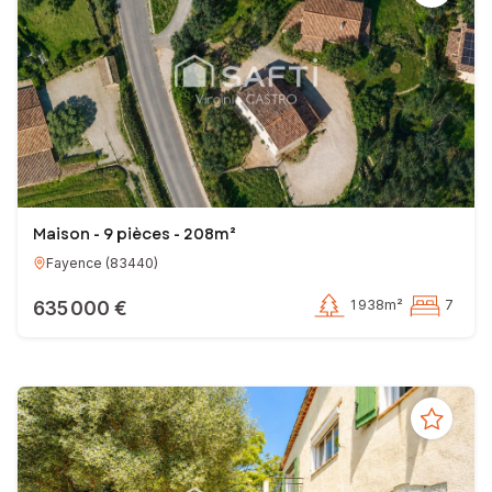
Maison - 9 pièces - 208m²
Fayence
(
83440
)
635 000 €
1 938m²
7