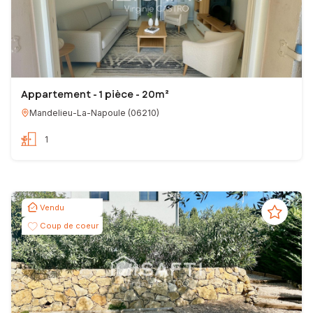
Appartement - 1 pièce - 20m²
Mandelieu-La-Napoule
(
06210
)
1
Vendu
Coup de coeur