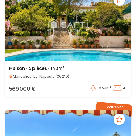
Maison - 6 pièces - 140m²
Mandelieu-La-Napoule
(
06210
)
569 000 €
560m²
4
Exclusivité