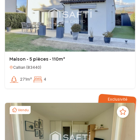
Maison - 5 pièces - 110m²
Callian
(
83440
)
271m²
4
Exclusivité
Vendu