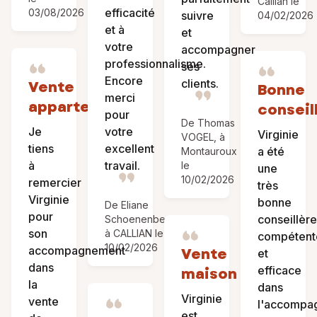
Callian le
efficacité
03/08/2026
suivre
04/02/2026
et à
et
votre
accompagner
professionnalisme.
ses
Encore
clients.
Vente
Bonne
merci
appartement
conseil
pour
De Thomas
Je
votre
Virginie
VOGEL, à
tiens
excellent
a été
Montauroux
à
travail.
le
une
10/02/2026
remercier
très
Virginie
bonne
De Eliane
pour
conseillère
Schoenenberger,
son
à CALLIAN le
compétent
10/02/2026
accompagnement
Vente
et
dans
efficace
maison
la
dans
Virginie
vente
l'accompa
est