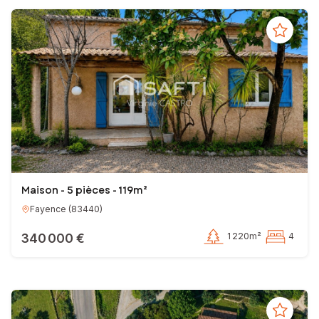
Maison - 5 pièces - 119m²
Fayence
(
83440
)
340 000 €
1 220m²
4