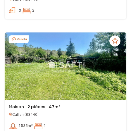
3
2
Vendu
Maison - 2 pièces - 47m²
Callian
(
83440
)
1 535m²
1