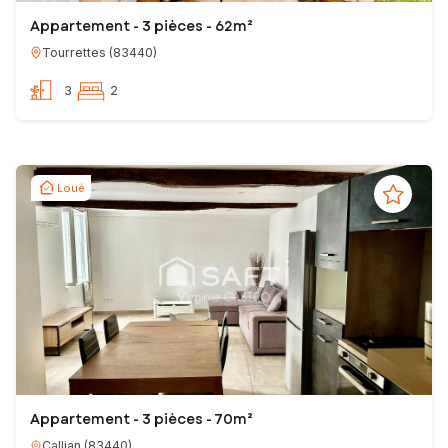
Appartement - 3 pièces - 62m²
Tourrettes
(
83440
)
3
2
Loué
Appartement - 3 pièces - 70m²
Callian
(
83440
)