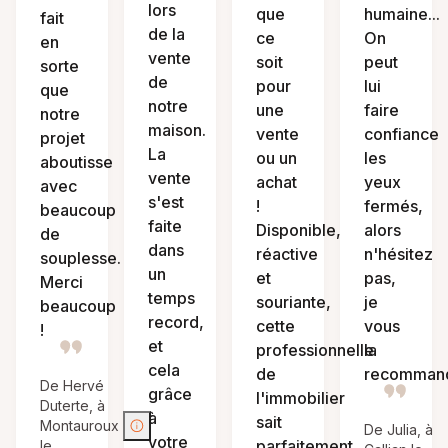
lors
que
humaine...
fait
de la
ce
On
en
vente
soit
peut
sorte
de
pour
lui
que
notre
une
faire
notre
maison.
vente
confiance
projet
La
ou un
les
aboutisse
vente
achat
yeux
avec
s'est
!
fermés,
beaucoup
faite
Disponible,
alors
de
dans
réactive
n'hésitez
souplesse.
un
et
pas,
Merci
temps
souriante,
je
beaucoup
record,
cette
vous
!
et
professionnelle
la
cela
de
recomman
De Hervé
grâce
l'immobilier
Duterte, à
à
sait
Montauroux
De Julia, à
votre
parfaitement
le