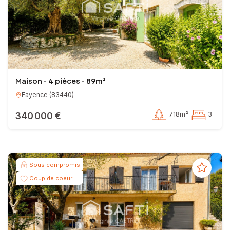
Maison - 4 pièces - 89m²
Fayence
(
83440
)
340 000 €
718m²
3
Sous compromis
Coup de coeur