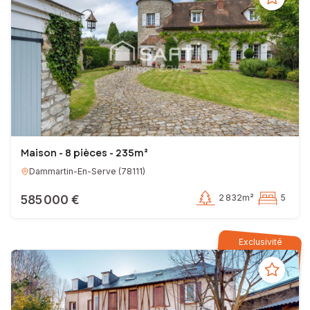
Maison - 8 pièces - 235m²
Dammartin-En-Serve
(
78111
)
585 000 €
2 832m²
5
Exclusivité