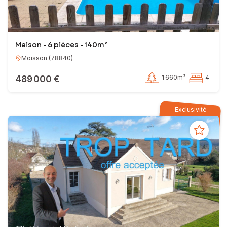
Parce qu’il faut parfois
provoquer son destin, contactez-moi !
Philippe NÉCHAB
Conseiller Indépendant en Immobilier
Maison - 6 pièces - 140m²
Moisson
(
78840
)
EI - Agent commercial - 824 676 803 RSAC VERSAILLES
489 000 €
1 660m²
4
Exclusivité