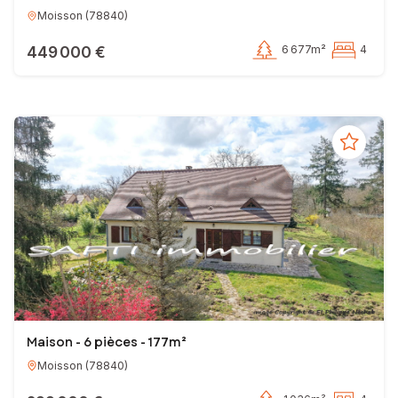
Moisson
(
78840
)
449 000 €
6 677m²
4
Maison - 6 pièces - 177m²
Moisson
(
78840
)