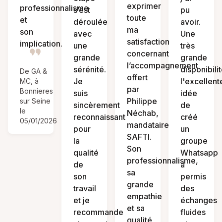
exprimer
professionnalisme
s’est
pu
toute
et
déroulée
avoir.
ma
son
avec
Une
satisfaction
implication.
une
très
concernant
grande
grande
l’accompagnement
sérénité.
disponibilit
De GA &
offert
Je
l'excellent
MC, à
par
Bonnieres
suis
idée
Philippe
sur Seine
sincèrement
de
le
Néchab,
reconnaissant
créé
05/01/2026
mandataire
pour
un
SAFTI.
la
groupe
Son
qualité
Whatsapp
professionnalisme,
de
a
sa
son
permis
grande
travail
des
empathie
et je
échanges
et sa
recommande
fluides
qualité