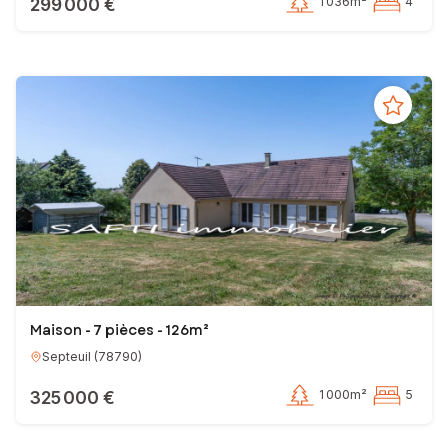
299 000 €
1 036m²
4
Maison - 7 pièces - 126m²
Septeuil
(
78790
)
325 000 €
1 000m²
5