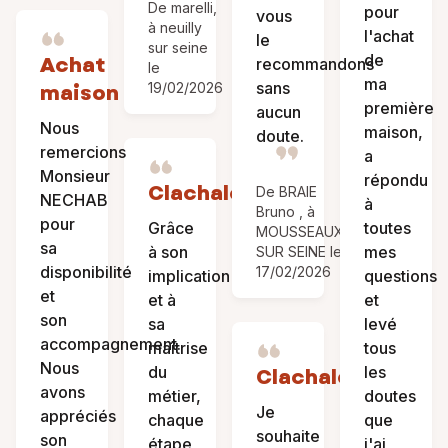
De marelli,
pour
vous
à neuilly
l'achat
le
sur seine
de
Achat
recommandons
le
ma
sans
maison
19/02/2026
première
aucun
Nous
maison,
doute.
remercions
a
Monsieur
répondu
Clachaloze
De BRAIE
NECHAB
à
Bruno , à
pour
Grâce
toutes
MOUSSEAUX
sa
à son
mes
SUR SEINE le
disponibilité
17/02/2026
implication
questions
et
et à
et
son
sa
levé
accompagnement.
maîtrise
tous
Nous
du
les
Clachaloze
avons
métier,
doutes
Je
appréciés
chaque
que
souhaite
son
étape
j'ai