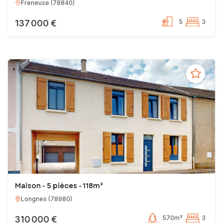
Freneuse
(
78840
)
137 000 €
5
3
Maison - 5 pièces - 118m²
Longnes
(
78980
)
310 000 €
570m²
3