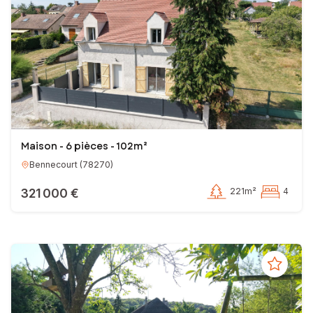
Maison - 6 pièces - 102m²
Bennecourt
(
78270
)
321 000 €
221m²
4