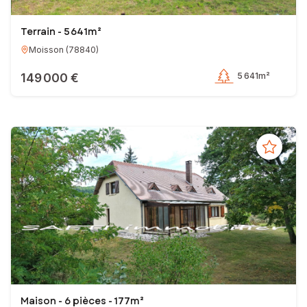
Terrain - 5 641m²
Moisson
(
78840
)
149 000 €
5 641m²
Maison - 6 pièces - 177m²