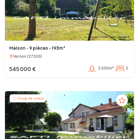
Maison - 9 pièces - 193m²
Vernon
(
27200
)
545 000 €
3 200m²
5
Coup de coeur