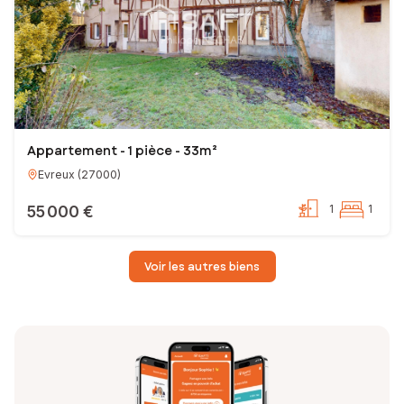
Appartement - 1 pièce - 33m²
Evreux
(
27000
)
55 000 €
1
1
Voir les autres biens