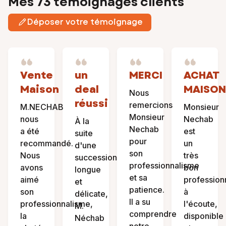
Mes 73 témoignages clients
Déposer votre témoignage
Vente
un
MERCI
ACHAT
Maison
deal
MAISON
Nous
réussi
remercions
M.NECHAB
Monsieur
Monsieur
nous
Nechab
À la
Nechab
a été
est
suite
pour
recommandé.
un
d'une
son
Nous
très
succession
professionnalisme
avons
bon
longue
et sa
aimé
profession
et
patience.
son
à
délicate,
Il a su
professionnalisme,
l'écoute,
M.
comprendre
la
disponible
Néchab
notre