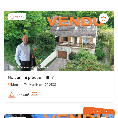
Vendu
Maison - 6 pièces - 115m²
Meulan-En-Yvelines
(
78250
)
1 446m²
3
Exclusivité