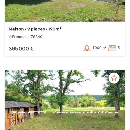
Maison - 9 pièces - 190m²
Freneuse
(
78840
)
395 000 €
1 000m²
5