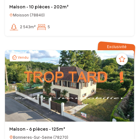
Maison - 10 pièces - 202m²
Moisson
(
78840
)
2 543m²
5
Exclusivité
Vendu
Maison - 6 pièces - 125m²
Bonnieres-Sur-Seine
(
78270
)