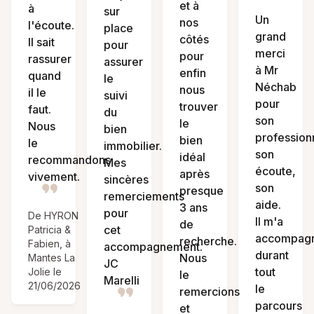
et à
à
sur
Un
nos
l'écoute.
place
grand
côtés
Il sait
pour
merci
pour
rassurer
assurer
à Mr
enfin
quand
le
Néchab
nous
il le
suivi
pour
trouver
faut.
du
son
le
Nous
bien
profession
bien
le
immobilier.
son
idéal
recommandons
Mes
écoute,
après
vivement.
sincères
son
presque
remerciements
aide.
3 ans
pour
De HYRON
Il m'a
de
cet
Patricia &
accompag
recherche.
Fabien, à
accompagnement.
durant
Nous
Mantes La
JC
tout
Jolie le
le
Marelli
21/06/2026
le
remercions
parcours
et