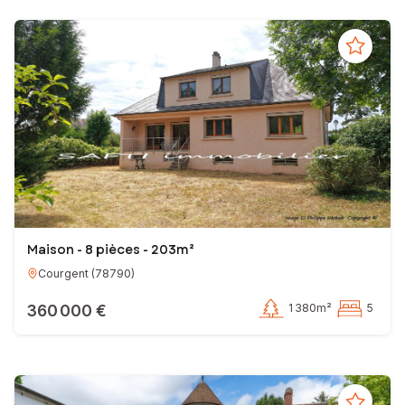
Maison - 8 pièces - 203m²
Courgent
(
78790
)
360 000 €
1 380m²
5