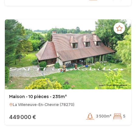
Maison - 10 pièces - 235m²
La Villeneuve-En-Chevrie
(
78270
)
449 000 €
3 500m²
5