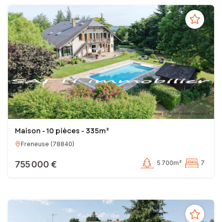
Maison - 10 pièces - 335m²
Freneuse
(
78840
)
755 000 €
5 700m²
7