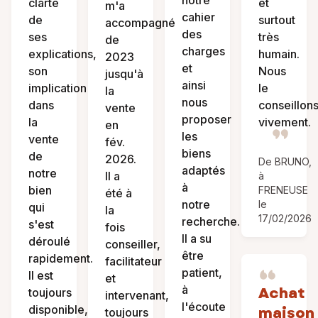
clarté
et
m'a
cahier
de
surtout
accompagné
des
ses
très
de
charges
explications,
humain.
2023
et
son
Nous
jusqu'à
ainsi
implication
le
la
nous
dans
conseillon
vente
proposer
la
vivement.
en
les
vente
fév.
biens
de
2026.
De BRUNO,
adaptés
notre
Il a
à
à
bien
FRENEUSE
été à
notre
le
qui
la
17/02/2026
recherche.
s'est
fois
Il a su
déroulé
conseiller,
être
rapidement.
facilitateur
patient,
Il est
et
à
Achat
toujours
intervenant,
l'écoute
disponible,
maison
toujours