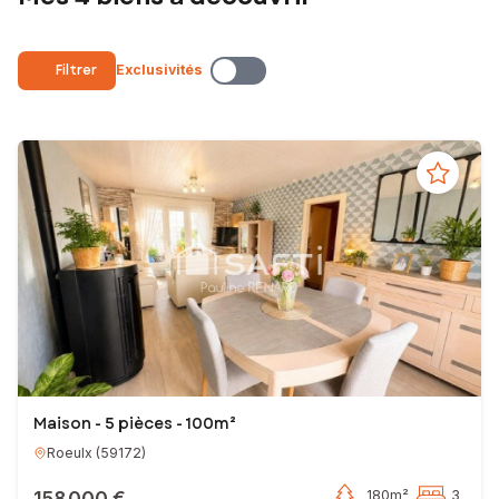
jusqu’à la signature chez le notaire. Vous avez ainsi l’assurance d’être
pleinement accompagné pour la vente ou l’achat de votre bien
immobilier.
Filtrer
Exclusivités
N’hésitez plus et contactez-moi !
Votre conseillère en immobilier SAFTI
EI - Agent commercial - 943 147 801 RSAC VALENCIENNES
Maison - 5 pièces - 100m²
Roeulx
(
59172
)
158 000 €
180m²
3