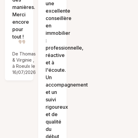
une
manières.
excellente
Merci
conseillère
encore
en
pour
immobilier
tout !
:
professionnelle,
De Thomas
réactive
& Virginie ,
et à
à Roeulx le
l'écoute.
16/07/2026
Un
accompagnement
et un
suivi
rigoureux
et de
qualité
du
début