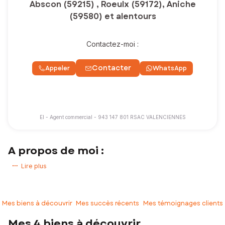
Abscon (59215) , Roeulx (59172), Aniche
(59580) et alentours
Contactez-moi :
Contacter
Appeler
WhatsApp
EI - Agent commercial - 943 147 801 RSAC VALENCIENNES
A propos de moi :
Vous avez un projet immobilier ? Vous souhaitez acheter ou vendre
Lire plus
une maison, un appartement, un terrain !
Experte de mon secteur d’activité, j’accompagne mes clients pour
que leurs projets immobiliers se réalisent dans les meilleures
Mes biens à découvrir
Mes succès récents
Mes témoignages clients
conditions.
Mes 4 biens à découvrir
Je serai votre interlocutrice privilégiée tout au long de votre projet,