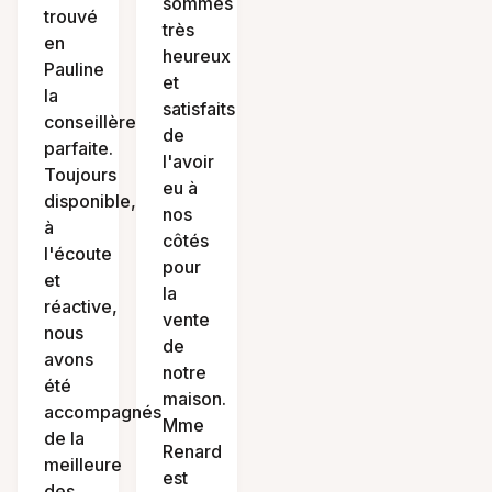
sommes
trouvé
très
en
heureux
Pauline
et
la
satisfaits
conseillère
de
parfaite.
l'avoir
Toujours
eu à
disponible,
nos
à
côtés
l'écoute
pour
et
la
réactive,
vente
nous
de
avons
notre
été
maison.
accompagnés
Mme
de la
Renard
meilleure
est
des