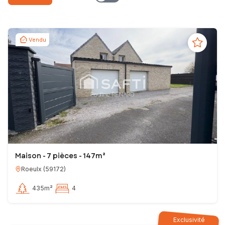
Vendu
Maison - 7 pièces - 147m²
Roeulx
(
59172
)
435m²
4
Exclusivité