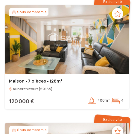
Exclusivité
Sous compromis
Maison - 7 pièces - 128m²
Auberchicourt
(
59165
)
120 000 €
400m²
4
Exclusivité
Sous compromis