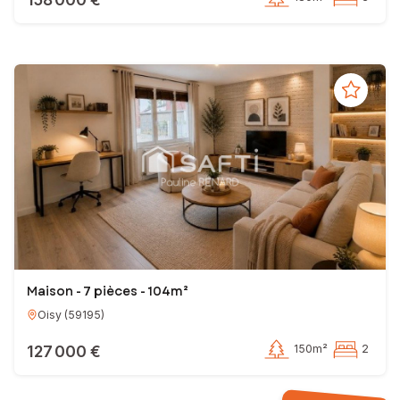
Maison - 7 pièces - 104m²
Oisy
(
59195
)
127 000 €
150m²
2