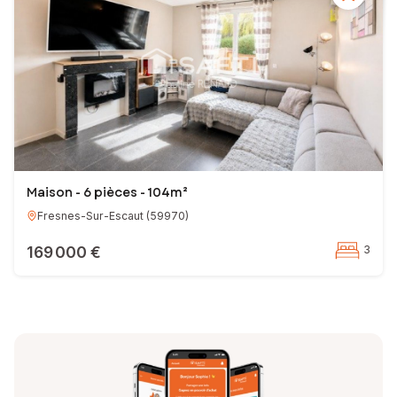
Maison - 6 pièces - 104m²
Fresnes-Sur-Escaut
(
59970
)
169 000 €
3