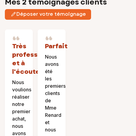
Mes 2 témoignages clients
Déposer votre témoignage
Très
Parfait
professionnelle
Nous
et à
avons
l'écoute
été
les
Nous
premiers
voulions
clients
réaliser
de
notre
Mme
premier
Renard
achat,
et
nous
nous
avons