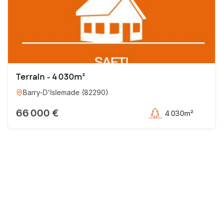
Terrain - 4 030m²
Barry-D'Islemade
(
82290
)
66 000 €
4 030m²