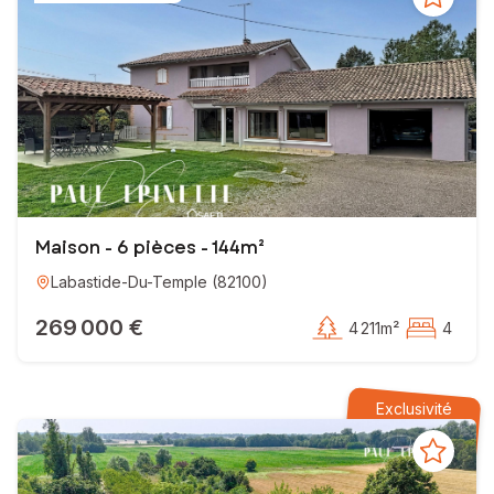
Maison - 6 pièces - 144m²
Labastide-Du-Temple
(
82100
)
269 000 €
4 211m²
4
Exclusivité