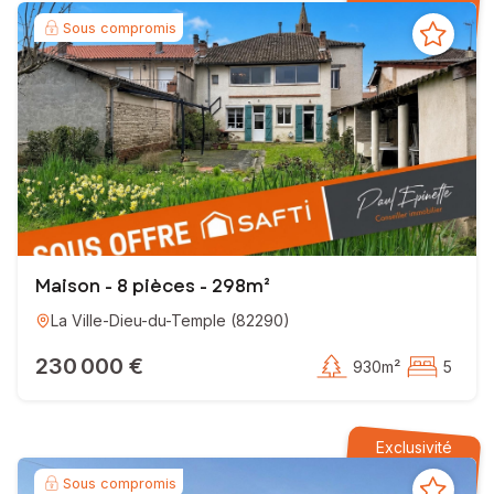
Sous compromis
Maison - 8 pièces - 298m²
La Ville-Dieu-du-Temple
(
82290
)
230 000 €
930m²
5
Exclusivité
Sous compromis