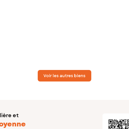
Voir les autres biens
ière et
oyenne