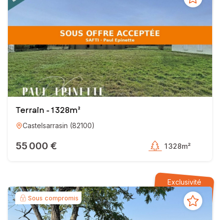
Terrain - 1 328m²
Castelsarrasin
(
82100
)
55 000 €
1 328m²
Exclusivité
Sous compromis