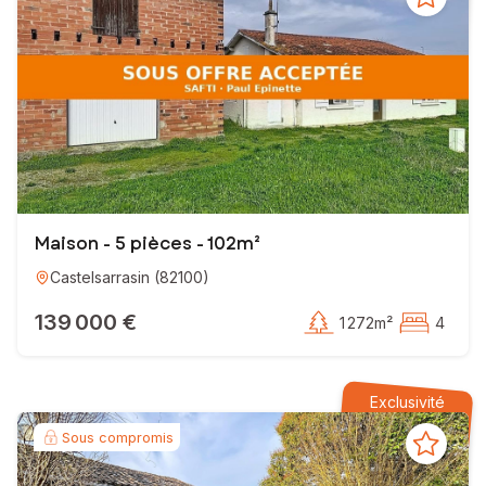
Maison - 5 pièces - 102m²
Castelsarrasin
(
82100
)
139 000 €
1 272m²
4
Exclusivité
Sous compromis