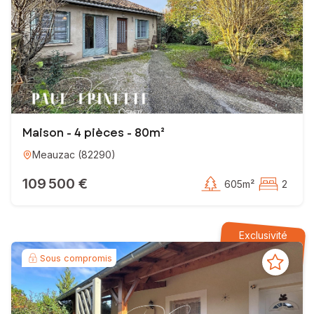
Maison - 4 pièces - 80m²
Meauzac
(
82290
)
109 500 €
605m²
2
Exclusivité
Sous compromis