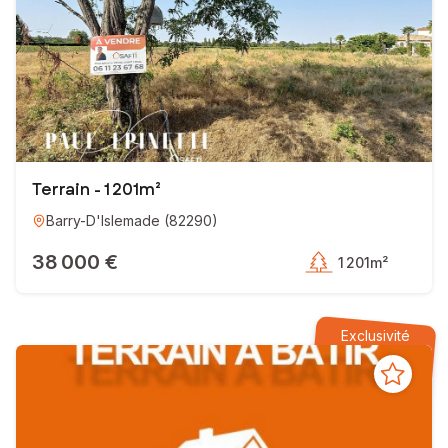
Terrain - 1 201m²
Barry-D'Islemade
(
82290
)
38 000 €
1 201m²
Exclusivité