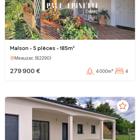
Maison - 5 pièces - 185m²
Meauzac
(
82290
)
279 900 €
4 000m²
4