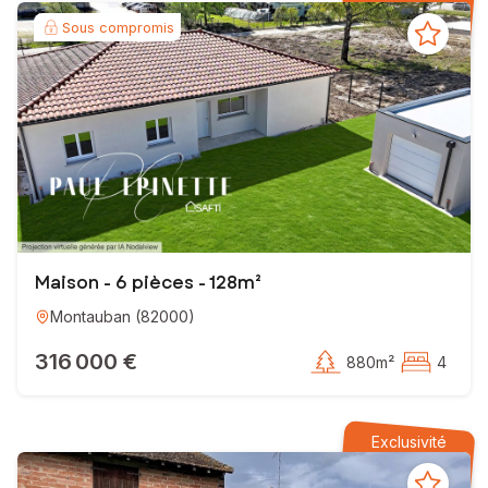
Sous compromis
Maison - 6 pièces - 128m²
Montauban
(
82000
)
316 000 €
880m²
4
Exclusivité