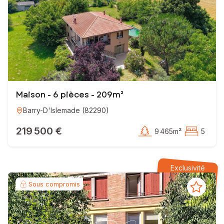
Maison - 6 pièces - 209m²
Barry-D'Islemade
(
82290
)
219 500 €
9 465m²
5
Exclusivité
Sous compromis