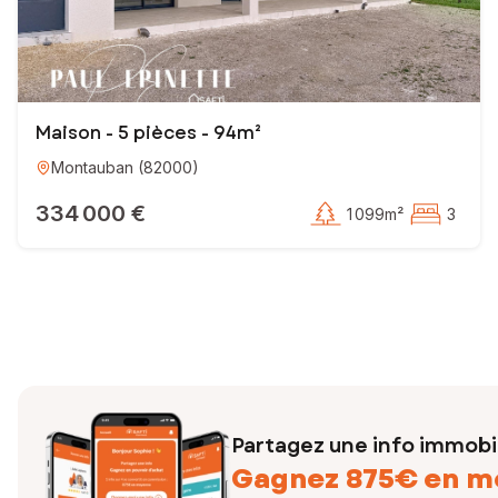
Maison - 5 pièces - 94m²
Montauban
(
82000
)
334 000 €
1 099m²
3
Partagez une info immobil
Gagnez 875€ en m