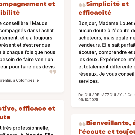
ompagnement et
Simplicité et
ibilité
efficacité
e conseillère ! Maude
Bonjour, Madame Louet e
compagnés dans l’achat
aucun doute à l’écoute d
rtement, elle a toujours
acheteurs, mais égaleme
résent et s’est rendue
vendeurs. Elle sait parfa
e à chaque fois que nous
écouter, comprendre et s
besoin de faire venir un
les deux. Expérience int
eur pour faire des devis.
et totalement différente 
réseaux. Je vous conseil
rentin, à Colombes le
services.
De OULARBI-AZZOULAY , à Col
09/10/2025
tive, efficace et
oute
Bienveillante, 
 très professionnelle,
l'écoute et toujo