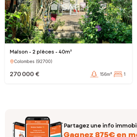
Maison - 2 pièces - 40m²
Colombes
(
92700
)
270 000 €
156m²
1
Partagez une info immobil
Gagnez 875€ en m