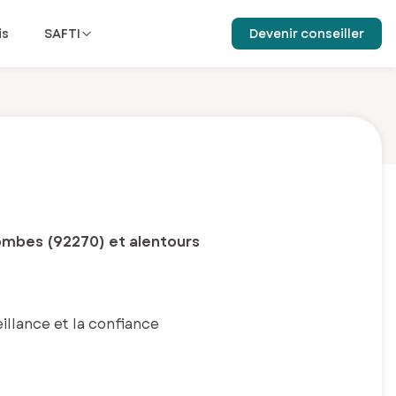
is
SAFTI
Devenir conseiller
mbes (92270) et alentours
llance et la confiance