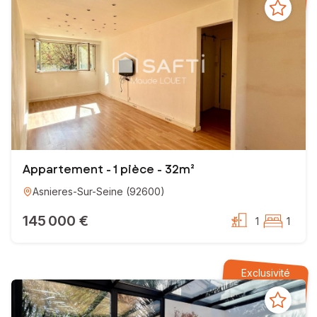
EI - Agent commercial - 982 589 368 RSAC NANTERRE
Appartement - 1 pièce - 32m²
Asnieres-Sur-Seine
(
92600
)
145 000 €
1
1
Exclusivité