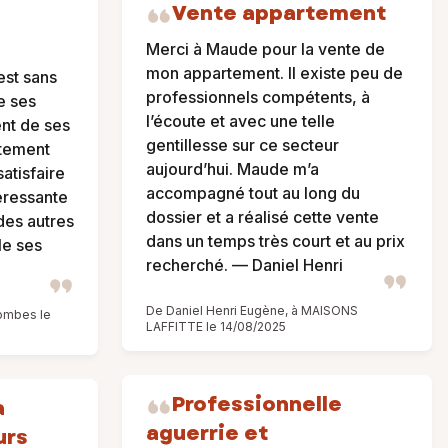
Vente appartement
Merci à Maude pour la vente de
mon appartement. Il existe peu de
st sans
professionnels compétents, à
e ses
l’écoute et avec une telle
nt de ses
gentillesse sur ce secteur
itement
aujourd’hui. Maude m’a
atisfaire
accompagné tout au long du
éressante
dossier et a réalisé cette vente
des autres
dans un temps très court et au prix
le ses
recherché. — Daniel Henri
De Daniel Henri Eugène, à MAISONS
ombes le
LAFFITTE le 14/08/2025
Professionnelle
à
aguerrie et
urs