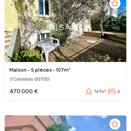
Maison - 5 pièces - 107m²
Colombes
(
92700
)
470 000 €
147m²
4