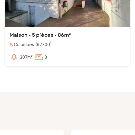
Maison - 5 pièces - 86m²
Colombes
(
92700
)
307m²
3