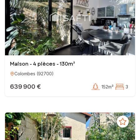
Maison - 4 pièces - 130m²
Colombes
(
92700
)
639 900 €
152m²
3