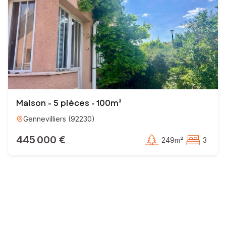
Maison - 5 pièces - 100m²
Gennevilliers
(
92230
)
445 000 €
249m²
3