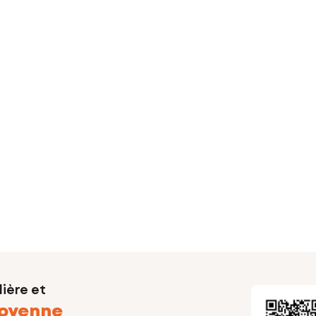
ière et
oyenne