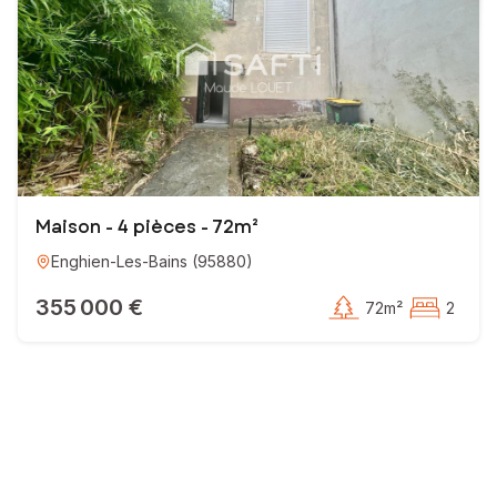
Maison - 4 pièces - 72m²
Enghien-Les-Bains
(
95880
)
355 000 €
72m²
2