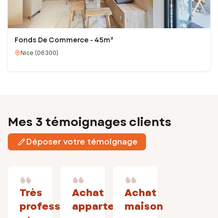
Fonds De Commerce - 45m²
Nice
(
06300
)
Mes 3 témoignages clients
Déposer votre témoignage
Très
Achat
Achat
professionnelle
appartement
maison