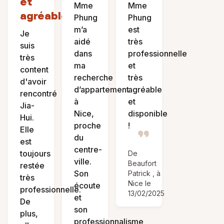
et
Mme
Mme
agréable.
Phung
Phung
m’a
est
Je
aidé
très
suis
dans
professionnelle
très
ma
et
content
recherche
très
d'avoir
d’appartement
agréable
rencontré
à
et
Jia-
Nice,
disponible
Hui.
proche
!
Elle
du
est
centre-
toujours
De
ville.
Beaufort
restée
Son
Patrick , à
très
Nice le
écoute
professionnelle.
13/02/2025
et
De
son
plus,
professionnalisme