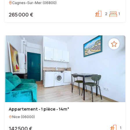
Cagnes-Sur-Mer
(
06800
)
265 000 €
2
1
Appartement - 1 pièce - 14m²
Nice
(
06000
)
142 500 €
1