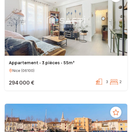
Appartement - 3 pièces - 55m²
Nice
(
06100
)
294 000 €
3
2