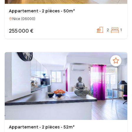
Your SAFTI real estate advisor
Appartement - 2 pièces - 50m²
*************************************************************
Nice
(
06000
)
Você tem um projeto imobiliário? Você quer comprar ou vender uma
casa, um apartamento ou um terreno !
255 000 €
2
1
Como especialista no meu setor, apoio os meus clientes para que os
seus projetos imobiliários sejam realizados nas melhores condições.
Serei o seu contacto privilegiado durante todo o seu projeto, até à
assinatura no notário. Tem assim a garantia de estar totalmente
apoiado na venda ou compra do seu imóvel.
Não hesite mais e contacte-me !
O seu consultor imobiliário SAFTI
EI - Agent commercial - 893 420 612 RSAC NICE
Appartement - 2 pièces - 52m²