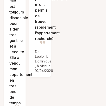
elle
m’ont
est
permis
toujours
de
disponible
trouver
pour
rapidement
aider,
l’appartement
très
recherché.
gentille
et à
l'écoute.
De
Leplomb
Elle a
Dominique
vendu
, à Nice le
mon
10/04/2026
appartement
en
très
peu
de
temps.