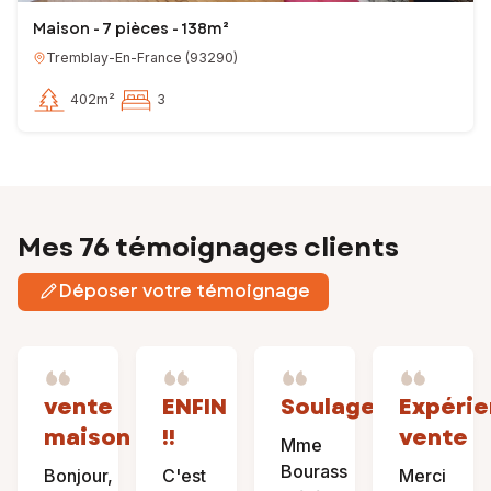
Maison - 7 pièces - 138m²
Tremblay-En-France
(
93290
)
402m²
3
Mes 76 témoignages clients
Déposer votre témoignage
vente
ENFIN
Soulagements
Expéri
maison
!!
vente
Mme
Bourass
Bonjour,
C'est
Merci