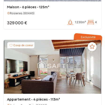
- une réelle écoute,
- une sélection ciblée des acquéreurs et des biens,
Maison - 6 pièces - 125m²
- pour les vendeurs, une visibilité accrue de votre bien,
- pour tous, un véritable accompagnement jusqu'à la signature de
Rosieres
(
60440
)
l'acte authentique.
- une approche juste et lucide du marché immobilier.
329 000 €
1 230m²
4
Estimation offerte de votre bien sur le secteur d'Aulnay-sous-Bois,
Villepinte et Tremblay en France.
Exclusivité
Au plaisir de vous rencontrer.
Coup de coeur
Bien à vous,
EI - Agent commercial - 791 633 233 RSAC BOBIGNY
Appartement - 4 pièces - 113m²