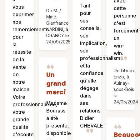
avec
Tant
vous
cette
De M. /
pour
exprimer
personne
Mme.
ses
nos
c'est
Gianfranco
conseils,
remerciements
NARDINI, à
forcément
son
DRANCY le
pour
un
24/09/2025
implication,
la
win-
son
réussite
win.
professionnalisme
de la
et la
vente
De Librere
confiance
Un
de
Enzo, à
qu'elle
notre
grand
Aulnay-
dégage
maison.
sous-Bois
merci
dans
le
Votre
24/05/2024
Madame
ses
professionnalisme,
Bourass
relations.
votre
a été
Didier
grande
présente,
CHEVALET
qualité
disponible
Beauco
d'écoute