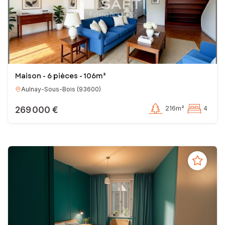
Maison - 6 pièces - 106m²
Aulnay-Sous-Bois
(
93600
)
269 000 €
216m²
4