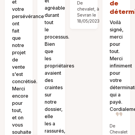
et
et
de
De
agréable
votre
chevalet, à
déterm
durant
Sevran le
persévérance
18/05/2023
tout
Voilà
ont
le
signé,
fait
processus.
merci
que
Bien
pour
notre
que
tout.
projet
les
Merci
de
propriétaires
infiniment
vente
avaient
pour
s'est
des
votre
concrétisé.
craintes
déterminat
Merci
sur
qui a
encore
notre
payé.
pour
dossier,
Cordialem
tout,
elle
et on
les a
vous
De
rassurés,
souhaite
Chevalet