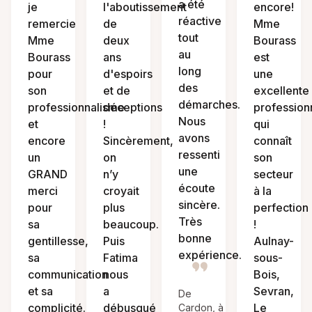
a été
je
l'aboutissement
encore!
réactive
remercie
de
Mme
tout
Mme
deux
Bourass
au
Bourass
ans
est
long
pour
d'espoirs
une
des
son
et de
excellente
démarches.
professionnalisme
déceptions
profession
Nous
et
!
qui
avons
encore
Sincèrement,
connaît
ressenti
un
on
son
une
GRAND
n’y
secteur
écoute
merci
croyait
à la
sincère.
pour
plus
perfection
Très
sa
beaucoup.
!
bonne
gentillesse,
Puis
Aulnay-
expérience.
sa
Fatima
sous-
communication
nous
Bois,
et sa
a
Sevran,
De
complicité.
débusqué
Le
Cardon, à