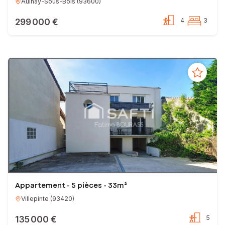
Aulnay-Sous-Bois
(
93600
)
299 000 €
4
3
Appartement - 5 pièces - 33m²
Villepinte
(
93420
)
135 000 €
5