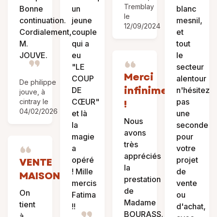
Tremblay
Bonne
un
blanc
le
continuation.
jeune
mesnil,
12/09/2024
Cordialement,
couple
et
M.
qui a
tout
JOUVE.
eu
le
"LE
secteur
Merci
COUP
alentour
De philippe
infiniment
DE
n'hésitez
jouve, à
CŒUR"
pas
cintray le
!
04/02/2026
et là
une
Nous
la
seconde
avons
magie
pour
très
a
votre
appréciés
opéré
projet
VENTE
la
! Mille
de
MAISON
prestation
mercis
vente
de
On
Fatima
ou
Madame
tient
!!
d'achat,
BOURASS.
à