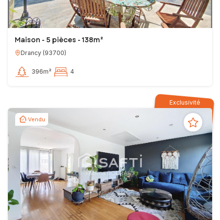
Maison - 5 pièces - 138m²
Drancy
(
93700
)
396m²
4
Exclusivité
Vendu