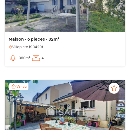
Maison - 6 pièces - 82m²
Villepinte
(
93420
)
360m²
4
Vendu