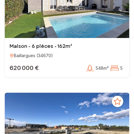
Maison - 6 pièces - 162m²
Baillargues
(
34670
)
620 000 €
548m²
5