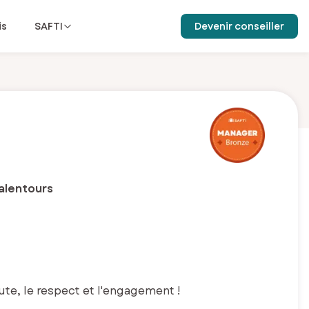
is
SAFTI
Devenir conseiller
 alentours
oute, le respect et l'engagement !