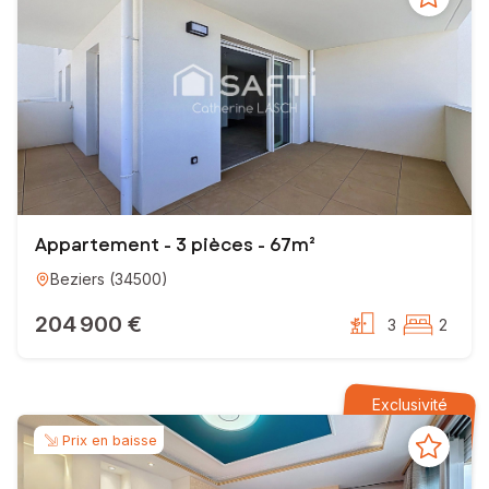
Appartement - 3 pièces - 67m²
Beziers
(
34500
)
204 900 €
3
2
Exclusivité
Prix en baisse