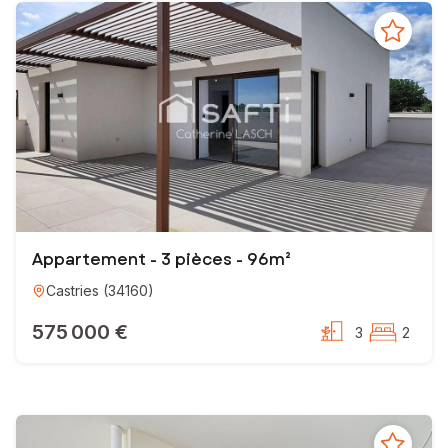
Appartement - 3 pièces - 96m²
Castries
(
34160
)
575 000 €
3
2