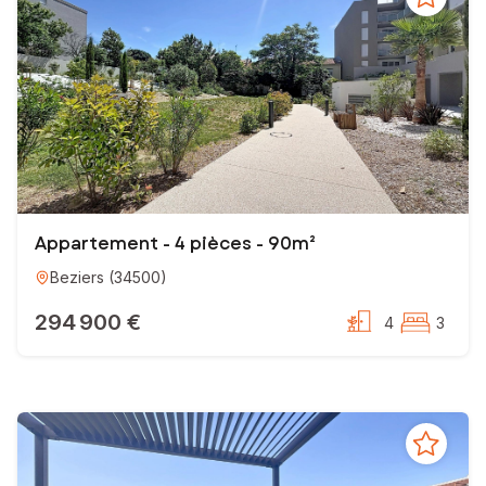
Appartement - 4 pièces - 90m²
Beziers
(
34500
)
294 900 €
4
3