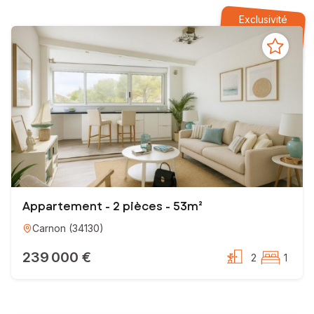
Alors accordez-moi votre confiance et rencontrons-nous !
Exclusivité
Catherine LASCH
Conseillère en immobilier
EI - Agent commercial - 934 176 512 RSAC MONTPELLIER
Appartement - 2 pièces - 53m²
Carnon
(
34130
)
239 000 €
2
1