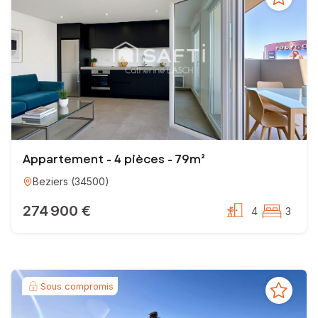
Appartement - 4 pièces - 79m²
Beziers
(
34500
)
274 900 €
4
3
Sous compromis