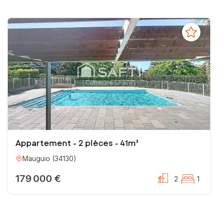
Appartement - 2 pièces - 41m²
Mauguio
(
34130
)
179 000 €
2
1