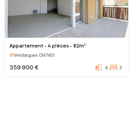
Appartement - 4 pièces - 82m²
Vendargues
(
34740
)
359 900 €
4
3