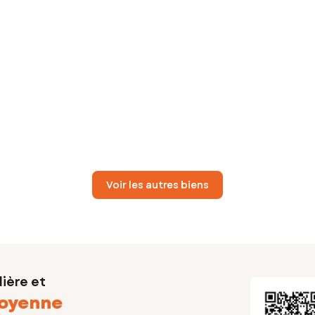
Voir les autres biens
ière et
oyenne