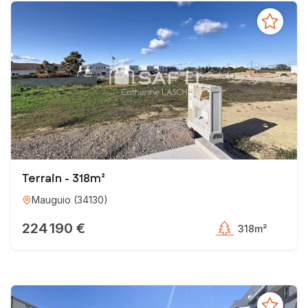
Terrain - 318m²
Mauguio
(
34130
)
224 190 €
318m²