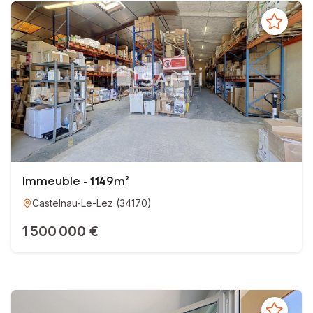
Immeuble - 1 149m²
Castelnau-Le-Lez
(
34170
)
1 500 000 €