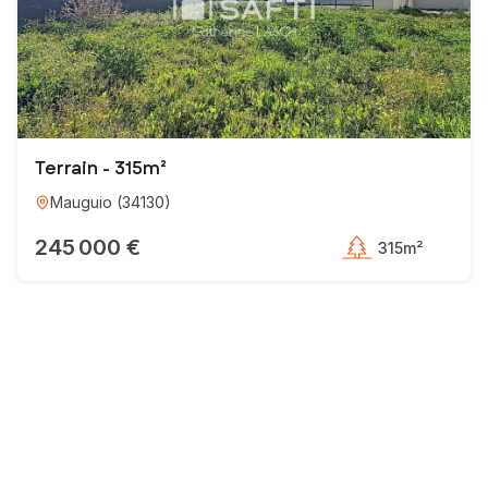
Terrain - 315m²
Mauguio
(
34130
)
245 000 €
315m²