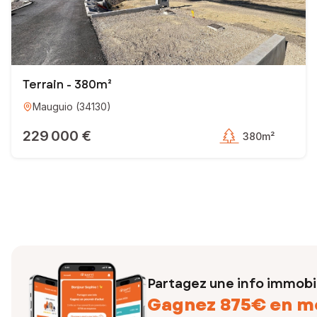
Terrain - 380m²
Mauguio
(
34130
)
229 000 €
380m²
Partagez une info immobil
Gagnez 875€ en m