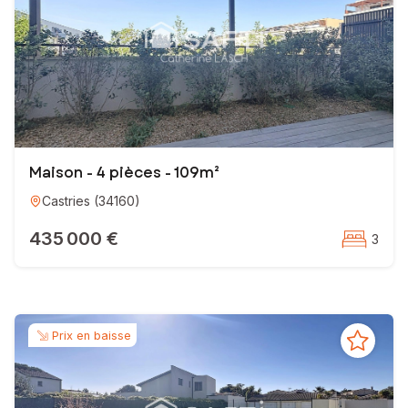
Maison - 4 pièces - 109m²
Castries
(
34160
)
435 000 €
3
Prix en baisse