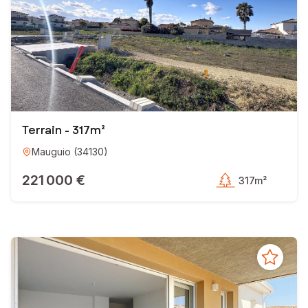
Terrain - 317m²
Mauguio
(
34130
)
221 000 €
317m²