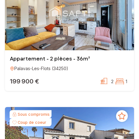
Appartement - 2 pièces - 36m²
Palavas-Les-Flots
(
34250
)
199 900 €
2
1
Sous compromis
Coup de coeur