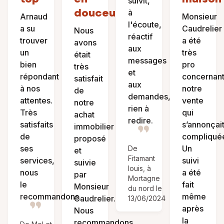
suivit,
douceur
à
Arnaud
Monsieur
l'écoute,
a su
Caudrelier
Nous
réactif
trouver
a été
avons
aux
un
très
était
messages
bien
pro
très
et
répondant
concernan
satisfait
aux
à nos
notre
de
demandes,
attentes.
vente
notre
rien à
Très
qui
achat
redire.
satisfaits
s’annonçai
immobilier
de
compliqué
proposé
ses
Un
De
et
Fitamant
services,
suivi
suivie
louis, à
nous
a été
par
Mortagne
le
fait
Monsieur
du nord le
recommandons.
même
Caudrelier.
13/06/2024
après
Nous
la
recommandons