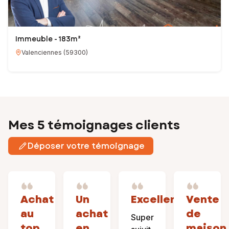
Immeuble - 183m²
Valenciennes
(
59300
)
Mes 5 témoignages clients
Déposer votre témoignage
Achat
Un
Excellent
Vente
au
achat
de
Super
top
en
maison