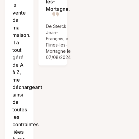
les-
la
Mortagne.
vente
de
De Sterck
ma
Jean-
maison.
François, à
Il a
Flines-les-
tout
Mortagne le
géré
07/08/2024
de A
à Z,
me
déchargeant
ainsi
de
toutes
les
contraintes
liées