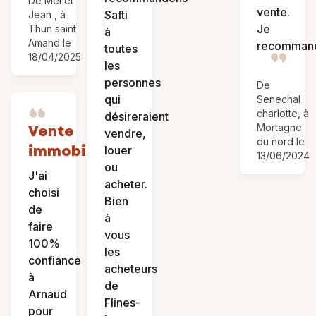
De Mel et
vente.
Safti
Jean , à
Je
Thun saint
à
Amand le
recomman
toutes
18/04/2025
les
personnes
De
qui
Senechal
charlotte, à
désireraient
Vente
Mortagne
vendre,
du nord le
immobilière
louer
13/06/2024
ou
J'ai
acheter.
choisi
Bien
de
à
faire
vous
100%
les
confiance
acheteurs
à
de
Arnaud
Flines-
pour