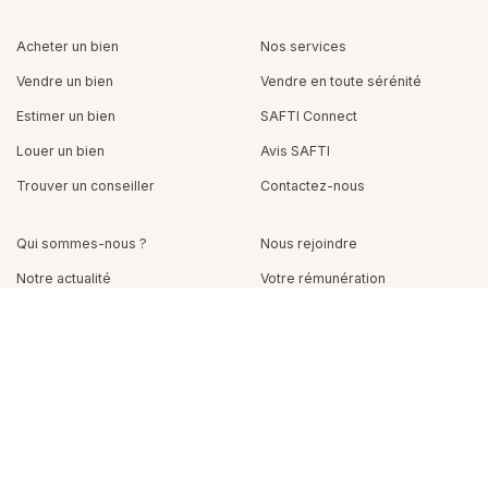
Acheter un bien
Nos services
Vendre un bien
Vendre en toute sérénité
Estimer un bien
SAFTI Connect
Louer un bien
Avis SAFTI
Trouver un conseiller
Contactez-nous
Qui sommes-nous ?
Nous rejoindre
Notre actualité
Votre rémunération
Bien Estimer
Votre formation
Arnaud Caudrelier
SAFTI Espagne
Vos outils
Contacter
Appeler
WhatsApp
SAFTI Portugal
Découvrir SAFTI
SAFTI Prestige