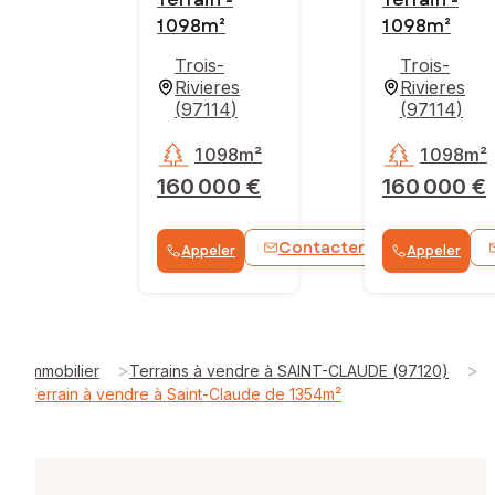
1 098m²
1 098m²
Trois-
Trois-
Rivieres
Rivieres
(
97114
)
(
97114
)
1 098m²
1 098m²
160 000 €
160 000 €
Contacter
Appeler
Appeler
WhatsApp
>
>
Immobilier
Terrains à vendre à SAINT-CLAUDE (97120)
Terrain à vendre à Saint-Claude de 1354m²