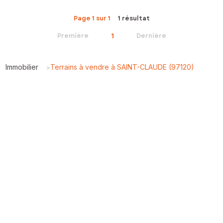
Page 1 sur 1
1 résultat
1
Première
Dernière
Immobilier
Terrains à vendre à SAINT-CLAUDE (97120)
>