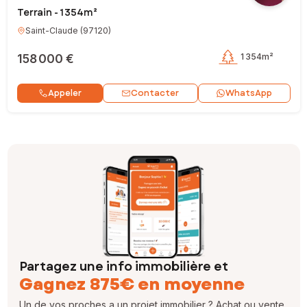
Terrain - 1 354m²
Saint-Claude
(
97120
)
158 000 €
1 354m²
Contacter
Appeler
WhatsApp
Partagez une info immobilière et
Gagnez 875€ en moyenne
Un de vos proches a un projet immobilier ? Achat ou vente,