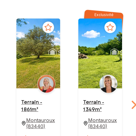
Exclusivité
Terrain -
Terrain -
1 861m²
1 349m²
Montauroux
Montauroux
(
83440
)
(
83440
)