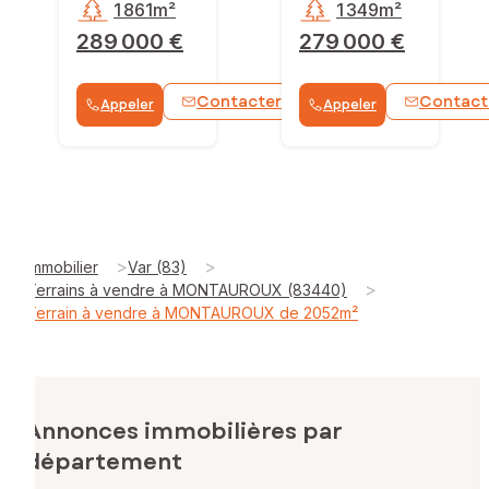
1 861m²
1 349m²
289 000 €
279 000 €
Contacter
Contact
Appeler
Appeler
WhatsApp
>
>
Immobilier
Var (83)
>
Terrains à vendre à MONTAUROUX (83440)
Terrain à vendre à MONTAUROUX de 2052m²
Annonces immobilières par
département