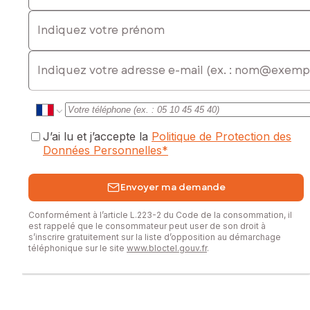
résidentiel recherché. Une visite s'impose pour saisir
Indiquez votre prénom
pleinement le potentiel de cet ensemble immobilier.
Les informations sur les risques auxquels ce bien est
E-mail
exposé sont disponibles sur le site Géorisques :
www.georisques.gouv.fr
Prix de vente : 275 000 €
Honoraires charge vendeur
J’ai lu et j’accepte la
Politique de Protection des
Contactez votre conseiller SAFTI : Loïc JOLY, Tél. : 06 09
Données Personnelles
*
54 73 60, E-mail : loic.joly@safti.fr - EI - Agent commercial
immatriculé au RSAC de DRAGUIGNAN sous le numéro 511
Envoyer ma demande
665 135
Conformément à l’article L.223-2 du Code de la consommation, il
est rappelé que le consommateur peut user de son droit à
s’inscrire gratuitement sur la liste d’opposition au démarchage
téléphonique sur le site
www.bloctel.gouv.fr
.