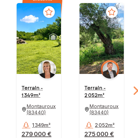
Terrain -
Terrain -
1 349m²
2 052m²
Montauroux
Montauroux
(
83440
)
(
83440
)
1 349m²
2 052m²
279 000 €
275 000 €