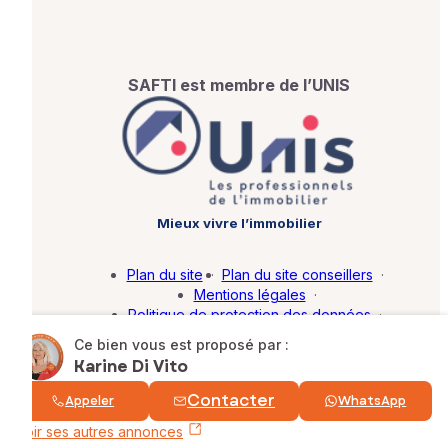
SAFTI est membre de l’UNIS
Mieux vivre l’immobilier
Plan du site
·
Plan du site conseillers
·
Mentions légales
·
Politique de protection des données
·
Barème d'honoraires
·
Paramétrer mes cookies
Ce bien vous est proposé par :
Karine Di Vito
© SAFTI 2026. Tous droits réservés.
Contacter
Appeler
WhatsApp
Voir ses autres annonces