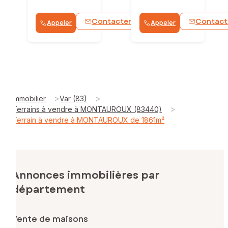
Contacter
Contact
Appeler
Appeler
WhatsApp
>
>
Immobilier
Var (83)
>
Terrains à vendre à MONTAUROUX (83440)
Terrain à vendre à MONTAUROUX de 1861m²
Annonces immobilières par
département
Vente de maisons