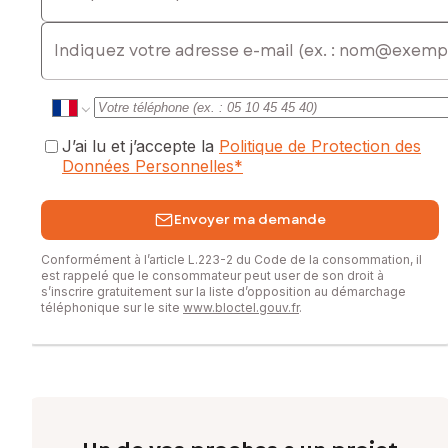
commodités.
Coup de coeur.. A visiter !
E-mail
Les informations sur les risques auxquels ce bien est
exposé sont disponibles sur le site Géorisques :
www.georisques.gouv.fr
Prix de vente : 289 000 €
J’ai lu et j’accepte la
Politique de Protection des
Honoraires charge vendeur
Données Personnelles
*
Contactez votre conseiller SAFTI : Karine DI VITO, Tél. :
Envoyer ma demande
0680112663, E-mail : karine.divito@safti.fr - EI - Agent
commercial immatriculé au RSAC de Fréjus sous le numéro
Conformément à l’article L.223-2 du Code de la consommation, il
950 876 318
est rappelé que le consommateur peut user de son droit à
s’inscrire gratuitement sur la liste d’opposition au démarchage
téléphonique sur le site
www.bloctel.gouv.fr
.