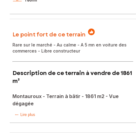
1 861m²
Le point fort de ce terrain
Rare sur le marché - Au calme - A 5 mn en voiture des
commerces - Libre constructeur
Description de ce terrain à vendre de 1861
m²
Montauroux - Terrain à bâtir - 1861 m2 - Vue
dégagée
Rare sur le marché !
Lire plus
Dans un environnement calme et verdoyant, venez
découvrir ce magnifique terrain de 1 861 m², idéalement
situé sur la commune de Montauroux (83440).