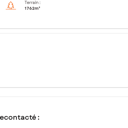
Terrain :
1 762m²
ion de votre future résidence. Cusset séduit par son ambiance
adre de vie idéal pour les familles en quête de quiétude. De
nts au quotidien.
esure dans un environnement préservé. Avec ses dimensions
'aménagement. Bénéficiant d'une exposition favorable, ce terrain
 futurs occupants.
recontacté :