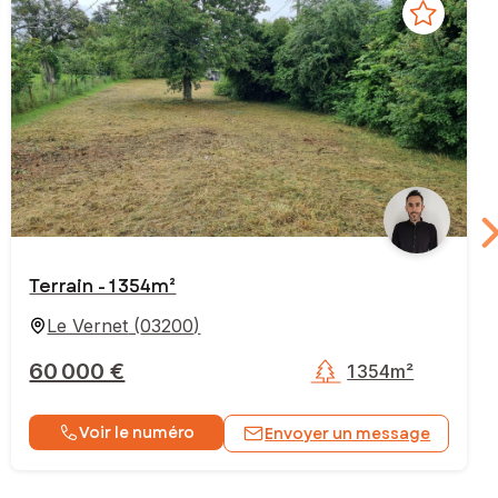
Terrain - 1 354m²
Le Vernet
(
03200
)
60 000 €
1 354m²
Voir le numéro
Envoyer un message