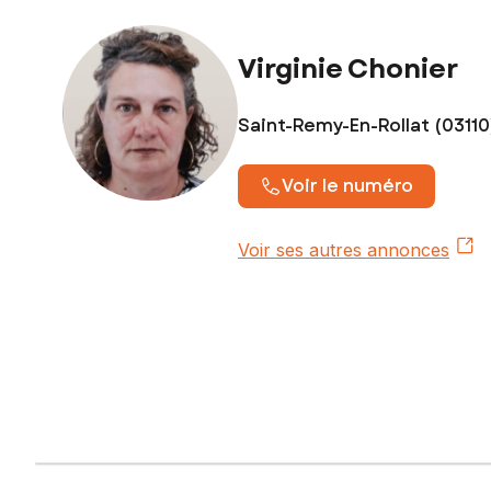
Prix de vente : 58 000 €
Honoraires charge vendeur
Virginie Chonier
Contactez votre conseiller SAFTI : Virginie CHONIER, Tél. 
Saint-Remy-En-Rollat (03110
Voir le numéro
Voir ses autres annonces