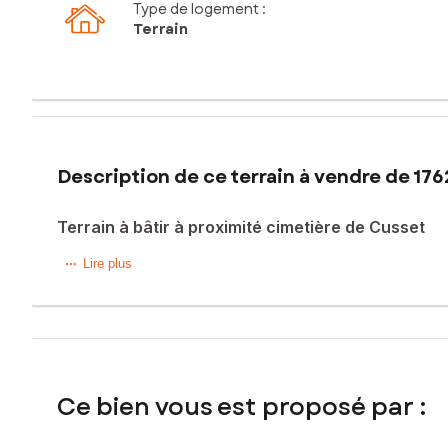
Type de logement :
Terrain
Description de ce terrain à vendre de 176
Terrain à bâtir à proximité cimetière de Cusset
Situé à Cusset proche cimetière, ce terrain à bâtir de 176
Lire plus
tranquille, ses rues pittoresques et sa proximité avec les 
plus, sa situation géographique avantageuse permet un accès
D'une superficie de 1762m², ce terrain non viabilisé offre
généreuses, il permet une grande liberté dans la conception
offre un potentiel optimal pour créer un espace de vie con
Ce bien vous est proposé par :
Les informations sur les risques auxquels ce bien est expo