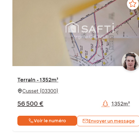
Terrain - 1 352m²
Cusset
(
03300
)
56 500 €
1 352m²
Voir le numéro
Envoyer un message