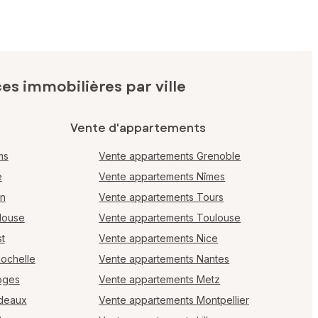
s immobilières par ville
Vente d'appartements
ms
Vente appartements Grenoble
e
Vente appartements Nîmes
en
Vente appartements Tours
louse
Vente appartements Toulouse
t
Vente appartements Nice
Rochelle
Vente appartements Nantes
oges
Vente appartements Metz
rdeaux
Vente appartements Montpellier