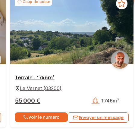
Coup de coeur
Terrain - 1 746m²
Le Vernet
(
03200
)
55 000 €
1 746m²
Voir le numéro
Envoyer un message