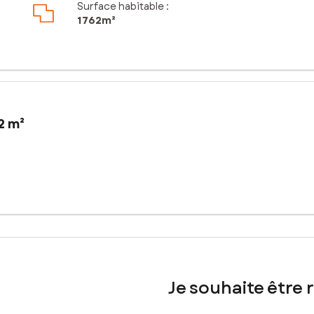
Surface habitable :
1 762m²
2 m²
2m² offre un cadre paisible et verdoyant pour envisager la construct
commerces locaux, les écoles et les espaces verts, offrant ainsi un c
 facile aux principaux axes routiers, facilitant ainsi les déplaceme
 une belle opportunité de réaliser un projet de construction sur-m
 de la future habitation, laissant place à toutes les possibilités d
fortable et fonctionnel, répondant aux besoins et aux envies de ses
Je souhaite être 
sé sont disponibles sur le site Géorisques : www.georisques.gouv.fr