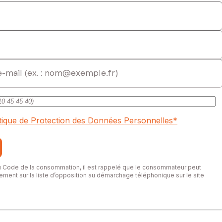
cial immatriculé au RSAC de Cusset sous le numéro 821321858
itique de Protection des Données Personnelles
*
du Code de la consommation, il est rappelé que le consommateur peut
itement sur la liste d’opposition au démarchage téléphonique sur le site