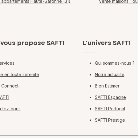
 appartements Haute-Garonne (31)
Vente maisons Tou
 vous propose SAFTI
L'univers SAFTI
ervices
Qui sommes-nous ?
e en toute sérénité
Notre actualité
 Connect
Bien Estimer
SAFTI
SAFTI Espagne
ctez-nous
SAFTI Portugal
SAFTI Prestige