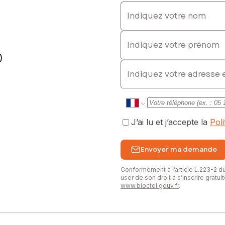
Indiquez votre nom
Indiquez votre prénom
: 0681475877, E-mail : virginie.chonier@safti.fr - EI - Agent commer
)
E-mail
J’ai lu et j’accepte la
Pol
Envoyer ma demande
Conformément à l’article L.223-2 
user de son droit à s’inscrire gratu
www.bloctel.gouv.fr
.