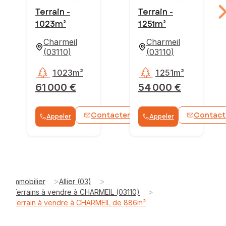
Terrain -
Terrain -
1 023m²
1 251m²
Charmeil
Charmeil
(
03110
)
(
03110
)
1 023m²
1 251m²
61 000 €
54 000 €
Contacter
Contact
Appeler
Appeler
WhatsApp
>
>
Immobilier
Allier (03)
>
Terrains à vendre à CHARMEIL (03110)
Terrain à vendre à CHARMEIL de 886m²