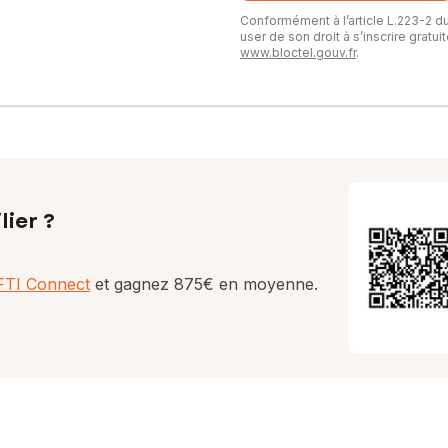
Conformément à l’article L.223-2 
user de son droit à s’inscrire gratu
www.bloctel.gouv.fr
.
lier ?
AFTI Connect
et gagnez 875€ en moyenne.