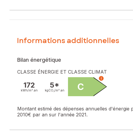
trouve dans une petite rue calme, sur 797 m² de terrain v
À l'extérieur, la maison bénéficie d'un jardin et de tuiles
d'aménagement supplémentaire. Avec ses volets battants et 
À l'intérieur, on trouve une entrée accueillante, une spac
Informations additionnelles
trois chambres, un bureau ou dressing, et une mezzanine of
double vitrage PVC, cette maison allie confort et fonctionna
Les informations sur les risques auxquels ce bien est expo
Bilan énergétique
Prix de vente honoraires d'agence inclus : 250 000 €
CLASSE ÉNERGIE ET CLASSE CLIMAT
Prix de vente hors honoraires d'agence : 240 000 €
i
Honoraires charge acquéreur : 10 000 € soit 4,17 % TTC de
172
5*
C
kWh/m².
an
kgCO₂/m².
an
Contactez votre conseiller SAFTI : Virginie RUFFENACH, Tél
499946531
Montant estimé des dépenses annuelles d'énergie 
2010€ par an sur l'année 2021.