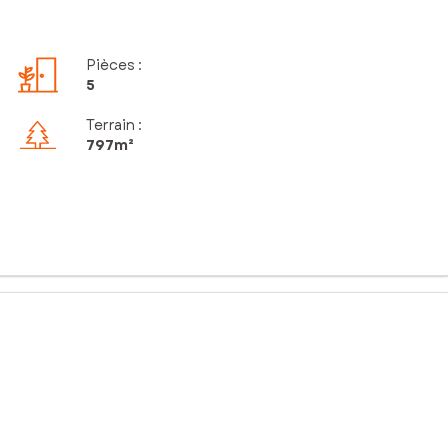
Pièces
:
5
Terrain :
797m²
 Idéale pour une famille, elle dispose de 4 chambres et se