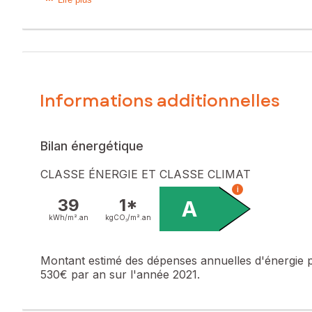
Maison contemporaine de plain-pied située dans une résid
salon spacieux et d’une cuisine moderne entièrement équi
et salle d’eau. Une seconde salle de bain complète l’ens
finitions apportent confort et modernité, sans travaux à prév
fonctionnalité, volumes agréables et environnement résident
Visite virtuel disponible sur demande.
Informations additionnelles
Les informations sur les risques auxquels ce bien est expo
Prix de vente : 292 500 €
Bilan énergétique
Honoraires charge vendeur
CLASSE ÉNERGIE ET CLASSE CLIMAT
Contactez votre conseiller SAFTI : Camille PAWLOWSKI, Tél
i
884179797
39
1*
A
kWh/m².
an
kgCO₂/m².
an
Montant estimé des dépenses annuelles d'énergie 
530€ par an sur l'année 2021.