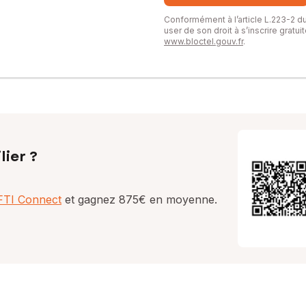
Conformément à l’article L.223-2 
user de son droit à s’inscrire gratu
www.bloctel.gouv.fr
.
lier ?
AFTI Connect
et gagnez 875€ en moyenne.