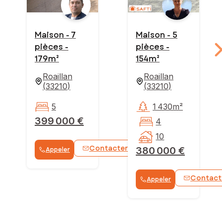
Maison - 7
Maison - 5
pièces -
pièces -
179m²
154m²
Roaillan
Roaillan
(
33210
)
(
33210
)
5
1 430m²
399 000 €
4
10
Contacter
380 000 €
Appeler
WhatsApp
Contact
Appeler