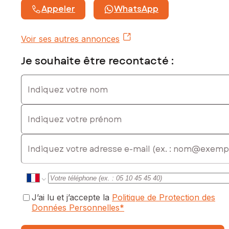
Honoraires charge vendeur
Appeler
WhatsApp
Contactez votre conseiller SAFTI : Bénédicte LEFEBVRE,
Tél. : 0670247092, E-mail : benedicte.lefebvre@safti.fr - EI -
Voir ses autres annonces
Agent commercial immatriculé au RSAC de Montpellier sous
le numéro 994741767
Je souhaite être recontacté :
Indiquez votre nom
Indiquez votre prénom
E-mail
J’ai lu et j’accepte la
Politique de Protection des
Données Personnelles
*